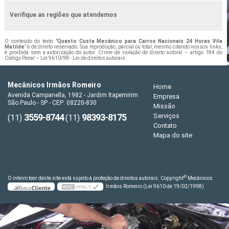
Verifique as regiões que atendemos
O conteúdo do texto "
Quanto Custa Mecânico para Carros Nacionais 24 Horas Vila
Matilde
" é de direito reservado. Sua reprodução, parcial ou total, mesmo citando nossos links,
é proibida sem a autorização do autor. Crime de violação de direito autoral – artigo 184 do
Código Penal –
Lei 9610/98 - Lei de direitos autorais
.
Mecânicos Irmãos Romeiro
Home
Avenida Campanella, 1982 - Jardim Itapemirim
Empresa
São Paulo - SP - CEP: 08220-830
Missão
3559-8744
98393-8175
Serviços
(11)
(11)
Contato
Mapa do site
©
O inteiro teor deste site está sujeito à proteção de direitos autorais. Copyright
Mecânicos
Irmãos Romeiro (Lei 9610 de 19/02/1998)