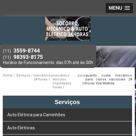
MENU
3559-8744
(11)
98393-8175
(11)
Home
Serviços
mecânicos
mecânico para
quanto custa mecânico
24 horas
veículos
para carros nacionais 24
importados 24
horas Vila Matilde
horas
Serviços
Auto Elétrica para Caminhões
Auto Elétricas