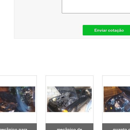
Enviar cotação
mecânico para
mecânico de
quanto 