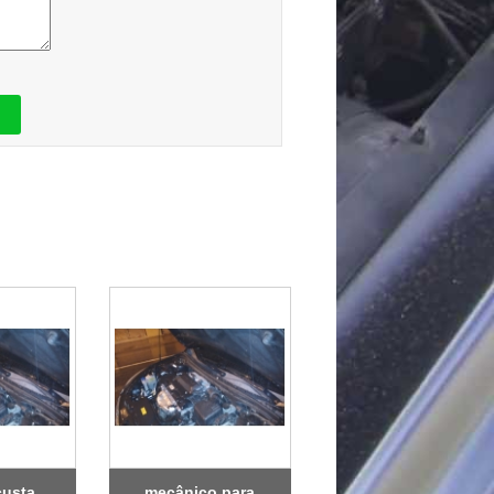
custa
mecânico para