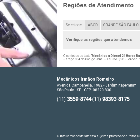
Regiões de Atendimento
Selecione:
ABCD
GRANDE SÃO PAULO
Verifique as regiões que atendemos
O conteúdo do texto "
Mecânico a Diesel 24 Horas Ba
– artigo 184 do Código Penal –
Lei 9610/98 - Lei de dir
Mecânicos Irmãos Romeiro
Avenida Campanella, 1982 - Jardim Itapemirim
São Paulo - SP - CEP: 08220-830
3559-8744
98393-8175
(11)
(11)
O inteiro teor deste site está sujeito à proteção de direitos 