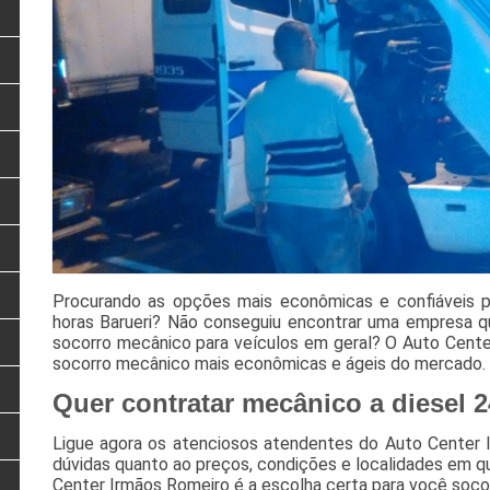
Procurando as opções mais econômicas e confiáveis p
horas Barueri? Não conseguiu encontrar uma empresa qu
socorro mecânico para veículos em geral? O Auto Cente
socorro mecânico mais econômicas e ágeis do mercado.
Quer contratar mecânico a diesel 2
Ligue agora os atenciosos atendentes do Auto Center I
dúvidas quanto ao preços, condições e localidades em q
Center Irmãos Romeiro é a escolha certa para você socor