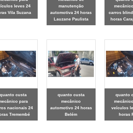
ículos leves 24
manutenção
mecânico
ras Vila Suzana
automotiva 24 horas
carros blin
Lauzane Paulista
horas Cara
quanto custa
quanto custa
quanto 
mecânico para
mecânico
mecânico
ros nacionais 24
automotivo 24 horas
veículos l
oras Tremembé
Belém
horas 