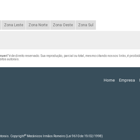
Zona Leste
Zona Norte
Zona Oeste
Zona Sul
rueri
" é de direito reservado. Sua reprodução, parcial ou total, mesmo citando nossos links, é proibid
eitos autorais
.
Home
Empresa
©
autorais. Copyright
Mecânicos Irmãos Romeiro (Lei 9610 de 19/02/1998)