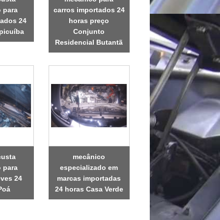
 para
carros importados 24
dados 24
horas preço
picuíba
Conjunto
Residencial Butantã
custa
mecânico
 para
especializado em
eves 24
marcas importadas
Poá
24 horas Casa Verde