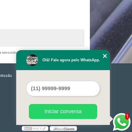
a sem a autorização do autor. Crime de violação de direito autoral
Olá! Fale agora pelo WhatsApp.
Missão
Serviços
Contato
Mapa do site
Iniciar conversa
1