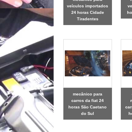
veículos importados
ve
24 horas Cidade
ho
Tiradentes
mecânico para
carros da fiat 24
horas São Caetano
car
do Sul
h