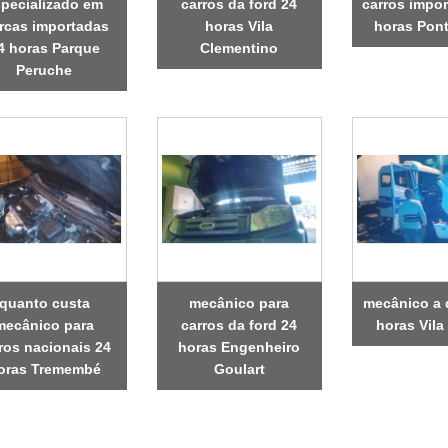
pecializado em
carros da ford 24
carros impo
rcas importadas
horas Vila
horas Pon
4 horas Parque
Clementino
Peruche
quanto custa
mecânico para
mecânico a 
mecânico para
carros da ford 24
horas Vila
ros nacionais 24
horas Engenheiro
oras Tremembé
Goulart