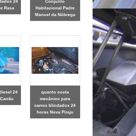
rtados 24
Conjunto
te Rasa
Habitacional Padre
Manoel da Nóbrega
diesel 24
quanto custa
 Carrão
mecânico para
carros blindados 24
horas Nova Piraju