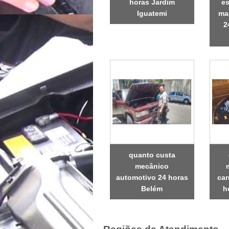
horas Jardim
es
Iguatemi
ma
2
quanto custa
mecânico
automotivo 24 horas
car
Belém
h