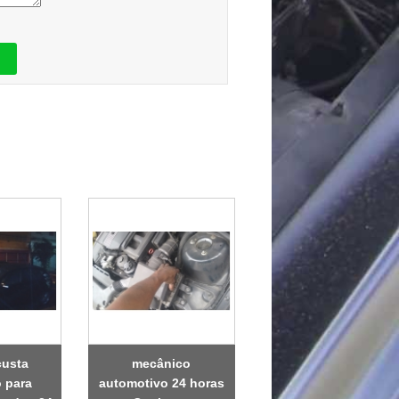
custa
mecânico
 para
automotivo 24 horas