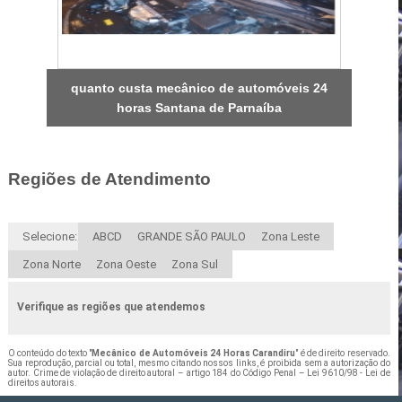
quanto custa mecânico de automóveis 24
horas Santana de Parnaíba
Regiões de Atendimento
Selecione:
ABCD
GRANDE SÃO PAULO
Zona Leste
Zona Norte
Zona Oeste
Zona Sul
Verifique as regiões que atendemos
O conteúdo do texto "
Mecânico de Automóveis 24 Horas Carandiru
" é de direito reservado.
Sua reprodução, parcial ou total, mesmo citando nossos links, é proibida sem a autorização do
autor. Crime de violação de direito autoral – artigo 184 do Código Penal –
Lei 9610/98 - Lei de
direitos autorais
.