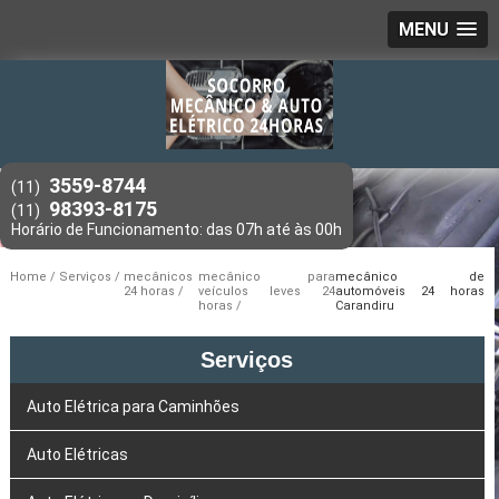
MENU
3559-8744
(11)
98393-8175
(11)
Home
Serviços
mecânicos
mecânico para
mecânico de
24 horas
veículos leves 24
automóveis 24 horas
horas
Carandiru
Serviços
Auto Elétrica para Caminhões
Auto Elétricas