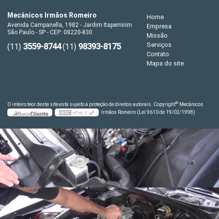
Mecânicos Irmãos Romeiro
Home
Avenida Campanella, 1982 - Jardim Itapemirim
Empresa
São Paulo - SP - CEP: 08220-830
Missão
3559-8744
98393-8175
Serviços
(11)
(11)
Contato
Mapa do site
©
O inteiro teor deste site está sujeito à proteção de direitos autorais. Copyright
Mecânicos
Irmãos Romeiro (Lei 9610 de 19/02/1998)