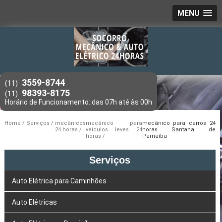
MENU
3559-8744
(11)
98393-8175
(11)
Home
Serviços
mecânicos
mecânico para
mecânico para carros 24
24 horas
veículos leves 24
horas Santana de
horas
Parnaíba
Serviços
Auto Elétrica para Caminhões
Auto Elétricas