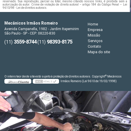
reservado. Sua reprodução, parcial ou total, mesmo citando nossos links, é proibida sem a
autorização do autor. Crime de violação de direito autoral – artigo 184 do Código Penal –
Lei
9610/98 - Lei de direitos autorais
.
Mecânicos Irmãos Romeiro
Home
Avenida Campanella, 1982 - Jardim Itapemirim
Empresa
São Paulo - SP - CEP: 08220-830
Missão
3559-8744
98393-8175
Serviços
(11)
(11)
Contato
Mapa do site
©
O inteiro teor deste site está sujeito à proteção de direitos autorais. Copyright
Mecânicos
Irmãos Romeiro (Lei 9610 de 19/02/1998)