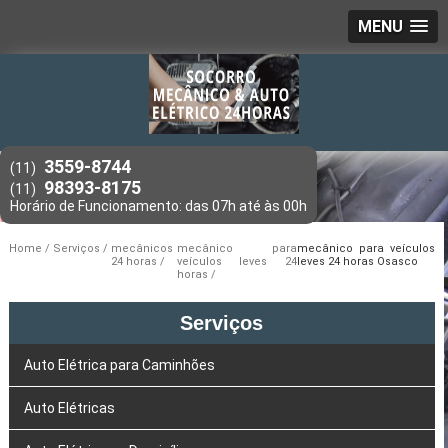
MENU
3559-8744
(11)
98393-8175
(11)
Home
Serviços
mecânicos
mecânico para
mecânico para veículos
24 horas
veículos leves 24
leves 24 horas Osasco
horas
Serviços
Auto Elétrica para Caminhões
Auto Elétricas