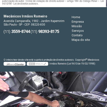
autorização do autor. Crime de violação de direito autoral – artigo 184 do Código Penal –
Lei
9610/98 - Lei de direitos autorais
.
Mecânicos Irmãos Romeiro
Home
Avenida Campanella, 1982 - Jardim Itapemirim
Empresa
São Paulo - SP - CEP: 08220-830
Missão
3559-8744
98393-8175
Serviços
(11)
(11)
Contato
Mapa do site
©
O inteiro teor deste site está sujeito à proteção de direitos autorais. Copyright
Mecânicos
Irmãos Romeiro (Lei 9610 de 19/02/1998)