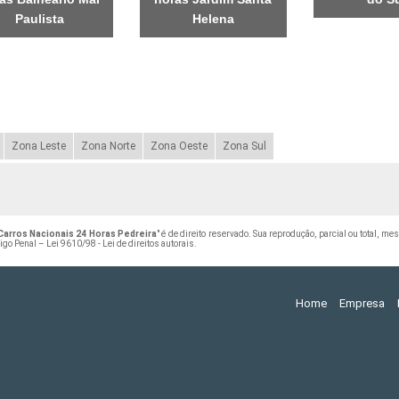
Paulista
Helena
Zona Leste
Zona Norte
Zona Oeste
Zona Sul
arros Nacionais 24 Horas Pedreira
" é de direito reservado. Sua reprodução, parcial ou total, m
digo Penal –
Lei 9610/98 - Lei de direitos autorais
.
Home
Empresa