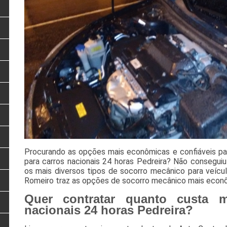
Procurando as opções mais econômicas e confiáveis pa
para carros nacionais 24 horas Pedreira? Não consegui
os mais diversos tipos de socorro mecânico para veícu
Romeiro traz as opções de socorro mecânico mais econô
Quer contratar quanto custa m
nacionais 24 horas Pedreira?