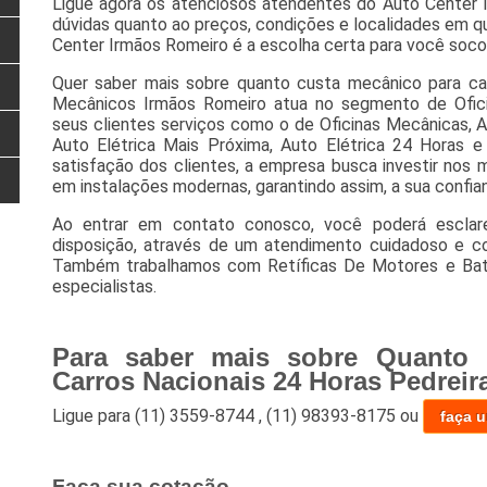
Ligue agora os atenciosos atendentes do Auto Center I
dúvidas quanto ao preços, condições e localidades em q
Center Irmãos Romeiro é a escolha certa para você socor
Quer saber mais sobre quanto custa mecânico para car
Mecânicos Irmãos Romeiro atua no segmento de Oficin
seus clientes serviços como o de Oficinas Mecânicas, A
Auto Elétrica Mais Próxima, Auto Elétrica 24 Horas e 
satisfação dos clientes, a empresa busca investir nos 
em instalações modernas, garantindo assim, a sua confi
Ao entrar em contato conosco, você poderá esclar
disposição, através de um atendimento cuidadoso e c
Também trabalhamos com Retíficas De Motores e Bate
especialistas.
Para saber mais sobre Quanto 
Carros Nacionais 24 Horas Pedreir
Ligue para
(11) 3559-8744
,
(11) 98393-8175
ou
faça 
Faça sua cotação