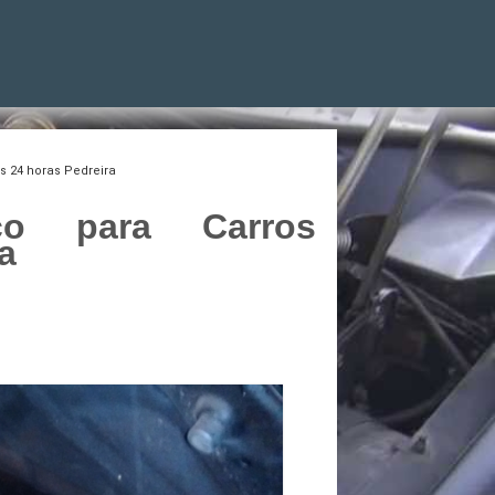
s 24 horas Pedreira
co para Carros
a