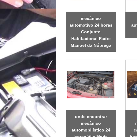
mecânico
automotivo 24 horas
au
Conjunto
Habitacional Padre
Manoel da Nóbrega
onde encontrar
mecânico
automobilístico 24
c
horas Vila Maria
hor