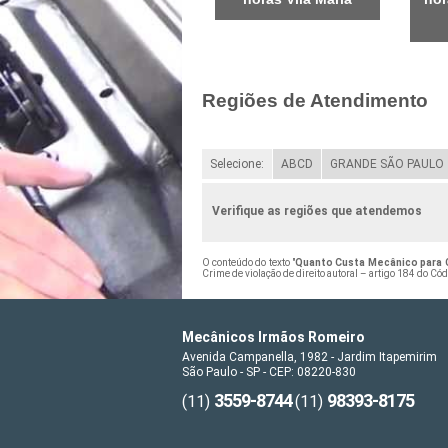
Regiões de Atendimento
Selecione:
ABCD
GRANDE SÃO PAULO
Verifique as regiões que atendemos
O conteúdo do texto "
Quanto Custa Mecânico para C
Crime de violação de direito autoral – artigo 184 do Có
Mecânicos Irmãos Romeiro
Avenida Campanella, 1982 - Jardim Itapemirim
São Paulo - SP - CEP: 08220-830
3559-8744
98393-8175
(11)
(11)