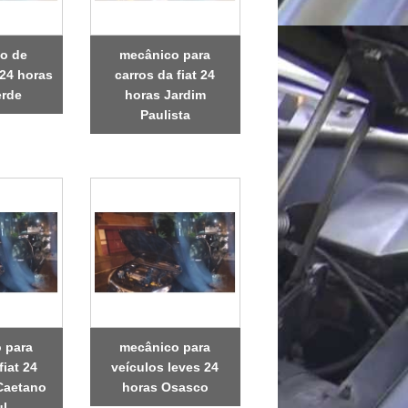
o de
mecânico para
24 horas
carros da fiat 24
erde
horas Jardim
Paulista
 para
mecânico para
fiat 24
veículos leves 24
Caetano
horas Osasco
ul