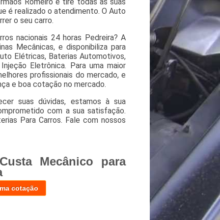
rmãos Romeiro e tire todas as suas
ue é realizado o atendimento. O Auto
rer o seu carro.
ros nacionais 24 horas Pedreira? A
as Mecânicas, e disponibiliza para
uto Elétricas, Baterias Automotivos,
Injeção Eletrônica. Para uma maior
melhores profissionais do mercado, e
ança e boa cotação no mercado.
ecer suas dúvidas, estamos à sua
omprometido com a sua satisfação.
rias Para Carros. Fale com nossos
Custa Mecânico para
a
uma cotação