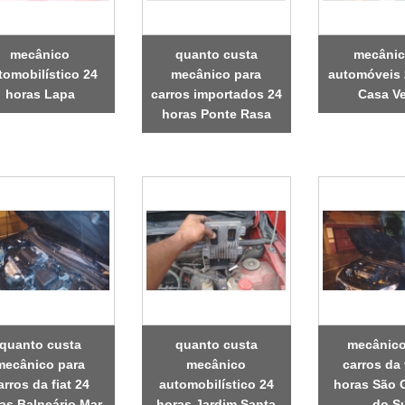
mecânico
quanto custa
mecânic
tomobilístico 24
mecânico para
automóveis 
horas Lapa
carros importados 24
Casa V
horas Ponte Rasa
quanto custa
quanto custa
mecânico
mecânico para
mecânico
carros da 
arros da fiat 24
automobilístico 24
horas São 
as Balneário Mar
horas Jardim Santa
do S