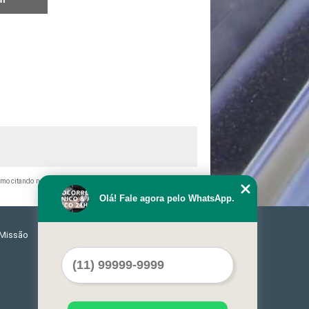
esmo citando nossos links, é proibida sem a autorização do autor.
Olá! Fale agora pelo WhatsApp.
Missão
Serviços
Contato
Mapa do site