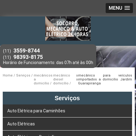
MENU
3559-8744
(11)
98393-8175
(11)
Home
Serviços
mecânicos
mecânico a
mecânico para veículos
a
diesel a
importados a domicílio Jardim
domicílio
domicílio
Guarapiranga
Serviços
Auto Elétrica para Caminhões
Auto Elétricas