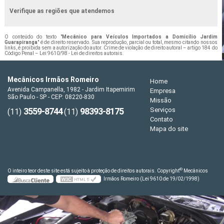
Verifique as regiões que atendemos
O conteúdo do texto "
Mecânico para Veículos Importados a Domicílio Jardim
Guarapiranga
" é de direito reservado. Sua reprodução, parcial ou total, mesmo citando nossos
links, é proibida sem a autorização do autor. Crime de violação de direito autoral – artigo 184 do
Código Penal –
Lei 9610/98 - Lei de direitos autorais
.
Mecânicos Irmãos Romeiro
Home
Avenida Campanella, 1982 - Jardim Itapemirim
Empresa
São Paulo - SP - CEP: 08220-830
Missão
3559-8744
98393-8175
Serviços
(11)
(11)
Contato
Mapa do site
©
O inteiro teor deste site está sujeito à proteção de direitos autorais. Copyright
Mecânicos
Irmãos Romeiro (Lei 9610 de 19/02/1998)