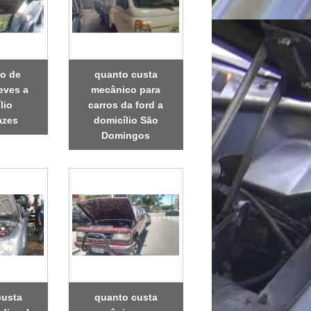
o de
quanto custa
eves a
mecânico para
lio
carros da ford a
azes
domicílio São
Domingos
custa
quanto custa