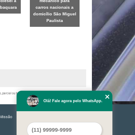
diesel a
mecânico para
abaquara
carros nacionais a
domicílio São Miguel
Paulista
o, parcial ou total, mesmo citando nossos links, é proibida sem a
Olá! Fale agora pelo WhatsApp.
Missão
Serviços
Contato
Mapa do site