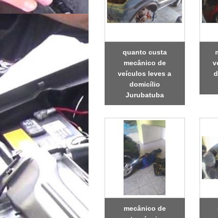
quanto custa
mecânico de
v
veículos leves a
d
domicílio
Jurubatuba
mecânico de