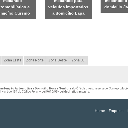
mecânico
mecânico para
mecânico a 
tomobilístico a
veículos importados
domicílio J
micílio Cursino
a domicílio Lapa
Zona Leste
Zona Norte
Zona Oeste
Zona Sul
nutenção Automotiva a Domicílio Nossa Senhora do Ó
" é de direito reservado. Sua reproduçã
ral – artigo 184 do Código Penal –
Lei 9610/98 - Lei de direitos autorais
.
Home
Empresa