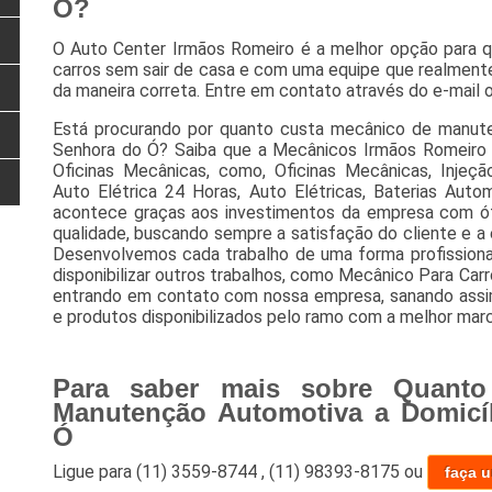
Ó?
O Auto Center Irmãos Romeiro é a melhor opção para qu
carros sem sair de casa e com uma equipe que realmente
da maneira correta. Entre em contato através do e-mail 
Está procurando por quanto custa mecânico de manute
Senhora do Ó? Saiba que a Mecânicos Irmãos Romeiro
Oficinas Mecânicas, como, Oficinas Mecânicas, Injeçã
Auto Elétrica 24 Horas, Auto Elétricas, Baterias Autom
acontece graças aos investimentos da empresa com óti
qualidade, buscando sempre a satisfação do cliente e a
Desenvolvemos cada trabalho de uma forma profissional
disponibilizar outros trabalhos, como Mecânico Para Carr
entrando em contato com nossa empresa, sanando assim
e produtos disponibilizados pelo ramo com a melhor marc
Para saber mais sobre Quanto
Manutenção Automotiva a Domicí
Ó
Ligue para
(11) 3559-8744
,
(11) 98393-8175
ou
faça 