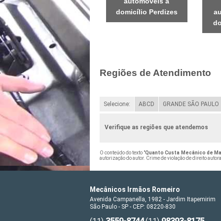
automóveis a
domicílio Perdizes
au
do
Regiões de Atendimento
Selecione:
ABCD
GRANDE SÃO PAULO
Verifique as regiões que atendemos
O conteúdo do texto "
Quanto Custa Mecânico de Ma
autorização do autor. Crime de violação de direito auto
Mecânicos Irmãos Romeiro
Avenida Campanella, 1982 - Jardim Itapemirim
São Paulo - SP - CEP: 08220-830
3559-8744
98393-8175