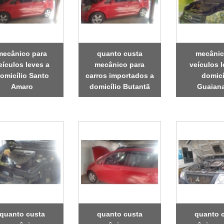
mecânico para
quanto custa
mecânic
eículos leves a
mecânico para
veículos l
omicílio Santo
carros importados a
domicí
Amaro
domicílio Butantã
Guaian
quanto custa
quanto custa
quanto 