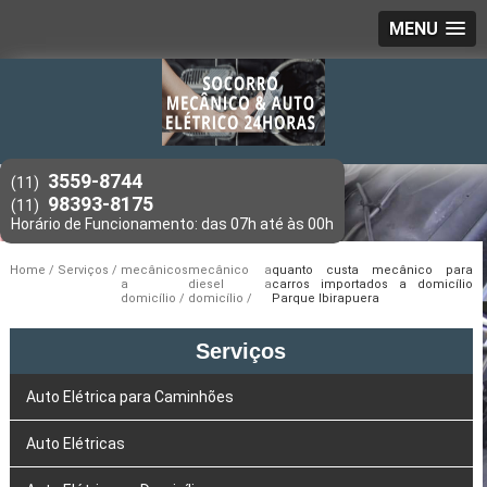
MENU
3559-8744
(11)
98393-8175
(11)
Home
Serviços
mecânicos
mecânico a
quanto custa mecânico para
a
diesel a
carros importados a domicílio
domicílio
domicílio
Parque Ibirapuera
Serviços
Auto Elétrica para Caminhões
Auto Elétricas