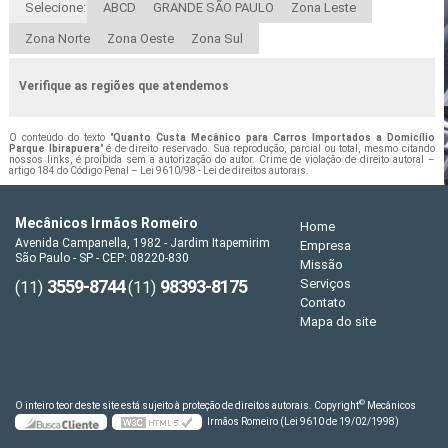
Selecione:
ABCD
GRANDE SÃO PAULO
Zona Leste
Zona Norte
Zona Oeste
Zona Sul
Verifique as regiões que atendemos
O conteúdo do texto "
Quanto Custa Mecânico para Carros Importados a Domicílio
Parque Ibirapuera
" é de direito reservado. Sua reprodução, parcial ou total, mesmo citando
nossos links, é proibida sem a autorização do autor. Crime de violação de direito autoral –
artigo 184 do Código Penal –
Lei 9610/98 - Lei de direitos autorais
.
Mecânicos Irmãos Romeiro
Home
Avenida Campanella, 1982 - Jardim Itapemirim
Empresa
São Paulo - SP - CEP: 08220-830
Missão
3559-8744
98393-8175
Serviços
(11)
(11)
Contato
Mapa do site
©
O inteiro teor deste site está sujeito à proteção de direitos autorais. Copyright
Mecânicos
Irmãos Romeiro (Lei 9610 de 19/02/1998)