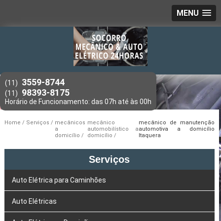
MENU
3559-8744
(11)
98393-8175
(11)
Home
Serviços
mecânicos
mecânico
mecânico de manutenção
a
automobilístico a
automotiva a domicílio
domicílio
domicílio
Itaquera
Serviços
Auto Elétrica para Caminhões
Auto Elétricas