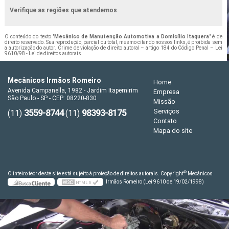
Verifique as regiões que atendemos
O conteúdo do texto "
Mecânico de Manutenção Automotiva a Domicílio Itaquera
" é de
direito reservado. Sua reprodução, parcial ou total, mesmo citando nossos links, é proibida sem
a autorização do autor. Crime de violação de direito autoral – artigo 184 do Código Penal –
Lei
9610/98 - Lei de direitos autorais
.
Mecânicos Irmãos Romeiro
Home
Avenida Campanella, 1982 - Jardim Itapemirim
Empresa
São Paulo - SP - CEP: 08220-830
Missão
3559-8744
98393-8175
Serviços
(11)
(11)
Contato
Mapa do site
©
O inteiro teor deste site está sujeito à proteção de direitos autorais. Copyright
Mecânicos
Irmãos Romeiro (Lei 9610 de 19/02/1998)