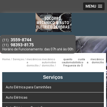
MENU
3559-8744
(11)
98393-8175
(11)
Home
Serviços
mecânicos
mecânico
quanto custa mecânico
a
automotivo a
automobilístico a domicílio
domicílio
domicílio
Freguesia do Ó
Serviços
Auto Elétrica para Caminhões
Auto Elétricas