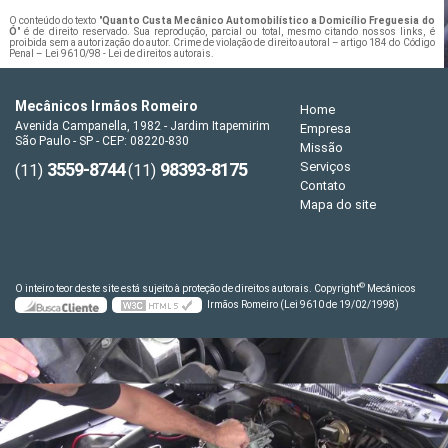
O conteúdo do texto "
Quanto Custa Mecânico Automobilístico a Domicílio Freguesia do
Ó
" é de direito reservado. Sua reprodução, parcial ou total, mesmo citando nossos links, é
proibida sem a autorização do autor. Crime de violação de direito autoral – artigo 184 do Código
Penal –
Lei 9610/98 - Lei de direitos autorais
.
Mecânicos Irmãos Romeiro
Home
Avenida Campanella, 1982 - Jardim Itapemirim
Empresa
São Paulo - SP - CEP: 08220-830
Missão
3559-8744
98393-8175
Serviços
(11)
(11)
Contato
Mapa do site
©
O inteiro teor deste site está sujeito à proteção de direitos autorais. Copyright
Mecânicos
Irmãos Romeiro (Lei 9610 de 19/02/1998)