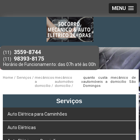
MENU
3559-8744
(11)
98393-8175
(11)
Home
Serviços
mecânicos
mecânico
quanto custa mecânico de
a
automotivo a
automóveis a domicílio São
domicílio
domicílio
Domingos
Serviços
Auto Elétrica para Caminhões
Auto Elétricas