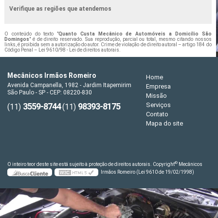
Verifique as regiões que atendemos
O conteúdo do texto "
Quanto Custa Mecânico de Automóveis a Domicílio São
Domingos
" é de direito reservado. Sua reprodução, parcial ou total, mesmo citando nossos
links, é proibida sem a autorização do autor. Crime de violação de direito autoral – artigo 184 do
Código Penal –
Lei 9610/98 - Lei de direitos autorais
.
Mecânicos Irmãos Romeiro
Home
Avenida Campanella, 1982 - Jardim Itapemirim
Empresa
São Paulo - SP - CEP: 08220-830
Missão
3559-8744
98393-8175
Serviços
(11)
(11)
Contato
Mapa do site
©
O inteiro teor deste site está sujeito à proteção de direitos autorais. Copyright
Mecânicos
Irmãos Romeiro (Lei 9610 de 19/02/1998)