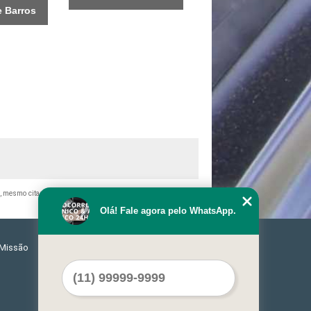
 Barros
tal, mesmo citando nossos links, é proibida sem a autorização do
Olá! Fale agora pelo WhatsApp.
Missão
Serviços
Contato
Mapa do site