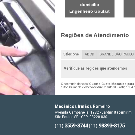
domicílio
Engenheiro Goulart
Regiões de Atendimento
Selecione:
ABCD
GRANDE SÃO PAULO
Verifique as regiões que atendemos
O conteúdo do texto "
Quanto Custa Mecânico para C
autor. Crime de violação de direito autoral – artigo 184
Mecânicos Irmãos Romeiro
Avenida Campanella, 1982 - Jardim Itapemirim
São Paulo - SP - CEP: 08220-830
3559-8744
98393-8175
(11)
(11)