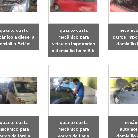
quanto custa
quanto custa
mecânico
ânico a diesel a
mecânico para
carros impo
omicílio Belém
veículos importados
domicílio
a domicílio Itaim Bibi
quanto custa
quanto custa
mecân
mecânico para
mecânico para
automot
arros da ford a
carros da fiat a
domicílio