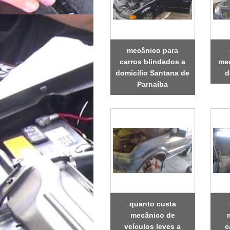
mecânico para
carros blindados a
mec
domicílio Santana de
d
Parnaíba
quanto custa
mecânico de
veículos leves a
c