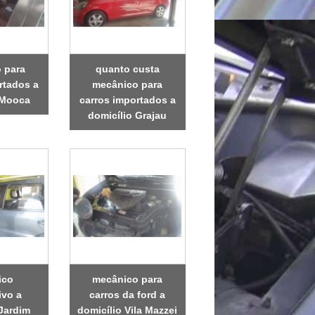
 para
quanto custa
rtados a
mecânico para
 Mooca
carros importados a
domicílio Grajau
ico
mecânico para
ivo a
carros da ford a
 Jardim
domicílio Vila Mazzei