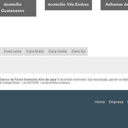
domicílio
domicílio Vila Endres
Adhemar de
Guaianases
Zona Leste
Zona Norte
Zona Oeste
Zona Sul
arros da Ford a Domicílio Alto da Lapa
" é de direito reservado. Sua reprodução, parcial ou to
 do Código Penal –
Lei 9610/98 - Lei de direitos autorais
.
Home
Empresa