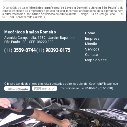
O conteúdo do texto "
Mecânico para Veículos Leves a Domicílio Jardim São Paulo
" é de
direito reservado. Sua reprodução, parcial ou total, mesmo citando nossos links, é proibida sem
a autorização do autor. Crime de violação de direito autoral – artigo 184 do Código Penal –
Lei
9610/98 - Lei de direitos autorais
.
Mecânicos Irmãos Romeiro
Home
Avenida Campanella, 1982 - Jardim Itapemirim
Empresa
São Paulo - SP - CEP: 08220-830
Missão
3559-8744
98393-8175
Serviços
(11)
(11)
Contato
Mapa do site
©
O inteiro teor deste site está sujeito à proteção de direitos autorais. Copyright
Mecânicos
Irmãos Romeiro (Lei 9610 de 19/02/1998)