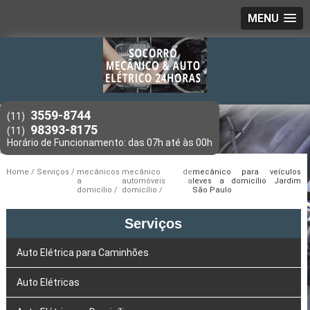
MENU
3559-8744
(11)
98393-8175
(11)
Home
Serviços
mecânicos
mecânico de
mecânico para veículos
a
automóveis a
leves a domicílio Jardim
domicílio
domicílio
São Paulo
Serviços
Auto Elétrica para Caminhões
Auto Elétricas