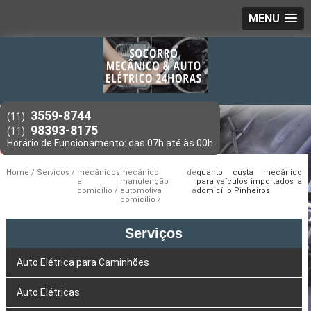
MENU
3559-8744
(11)
98393-8175
(11)
Home
Serviços
mecânicos
mecânico de
quanto custa mecânico
a
manutenção
para veículos importados a
domicílio
automotiva a
domicílio Pinheiros
domicílio
Serviços
Auto Elétrica para Caminhões
Auto Elétricas