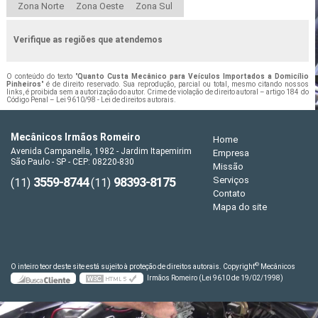
Zona Norte
Zona Oeste
Zona Sul
Verifique as regiões que atendemos
O conteúdo do texto "
Quanto Custa Mecânico para Veículos Importados a Domicílio
Pinheiros
" é de direito reservado. Sua reprodução, parcial ou total, mesmo citando nossos
links, é proibida sem a autorização do autor. Crime de violação de direito autoral – artigo 184 do
Código Penal –
Lei 9610/98 - Lei de direitos autorais
.
Mecânicos Irmãos Romeiro
Home
Avenida Campanella, 1982 - Jardim Itapemirim
Empresa
São Paulo - SP - CEP: 08220-830
Missão
3559-8744
98393-8175
Serviços
(11)
(11)
Contato
Mapa do site
©
O inteiro teor deste site está sujeito à proteção de direitos autorais. Copyright
Mecânicos
Irmãos Romeiro (Lei 9610 de 19/02/1998)