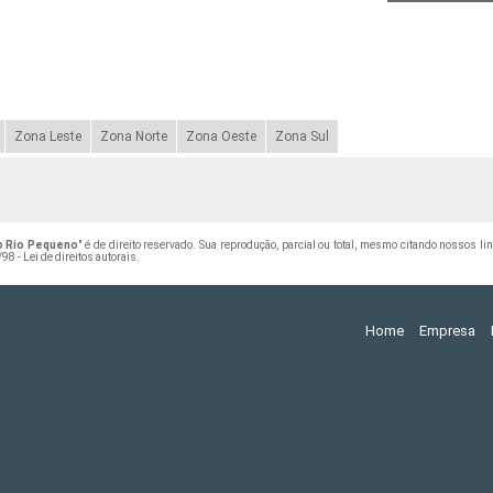
Zona Leste
Zona Norte
Zona Oeste
Zona Sul
io Rio Pequeno
" é de direito reservado. Sua reprodução, parcial ou total, mesmo citando nossos li
98 - Lei de direitos autorais
.
Home
Empresa