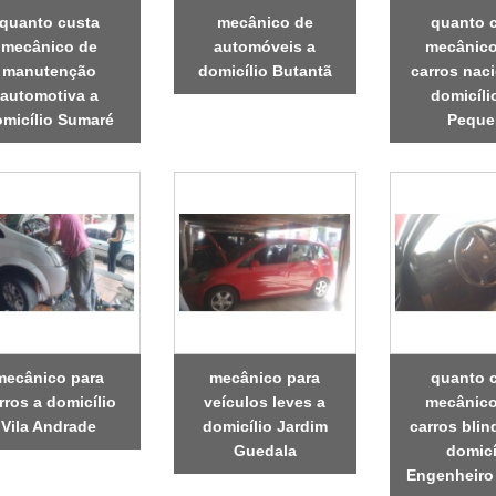
quanto custa
mecânico de
quanto 
mecânico de
automóveis a
mecânico
manutenção
domicílio Butantã
carros nac
automotiva a
domicíli
micílio Sumaré
Peque
mecânico para
mecânico para
quanto 
rros a domicílio
veículos leves a
mecânico
Vila Andrade
domicílio Jardim
carros bli
Guedala
domicí
Engenheiro