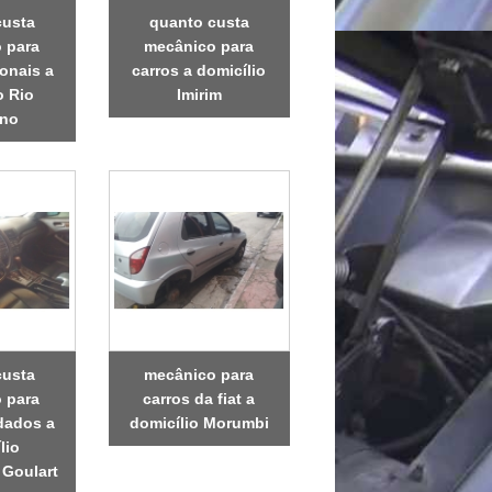
custa
quanto custa
 para
mecânico para
ionais a
carros a domicílio
o Rio
Imirim
no
custa
mecânico para
 para
carros da fiat a
ndados a
domicílio Morumbi
lio
 Goulart