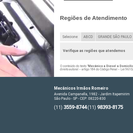
Regiões de Atendimento
Selecione:
ABCD
GRANDE SÃO PAULO
Verifique as regiões que atendemos
O conteúdo do texto "
Mecânico a Diesel a Domicíl
direito autoral – artigo 184 do Código Penal –
Lei 9610/
Mecânicos Irmãos Romeiro
Avenida Campanella, 1982 - Jardim Itapemirim
São Paulo - SP - CEP: 08220-830
3559-8744
98393-8175
(11)
(11)