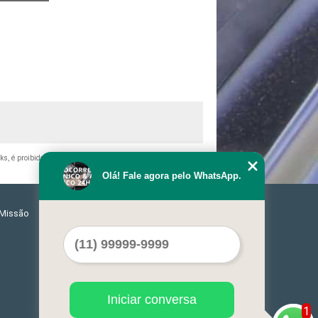
nks, é proibida sem a autorização do autor. Crime de violação de
Olá! Fale agora pelo WhatsApp.
Missão
Serviços
Contato
Mapa do site
Iniciar conversa
1