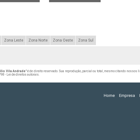
Zona Leste
Zona Norte
Zona Oeste
Zona Sul
lio Vila Andrade
" é de direito reservado. Sua reprodução, parcial ou total, mesmo citando nossos l
98 - Lei de direitos autorais
.
Home
Empresa