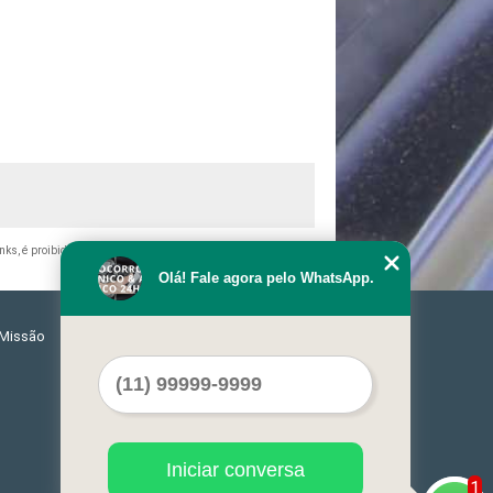
inks, é proibida sem a autorização do autor. Crime de violação de
Olá! Fale agora pelo WhatsApp.
Missão
Serviços
Contato
Mapa do site
Iniciar conversa
1