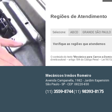
Regiões de Atendimento
Selecione:
ABCD
GRANDE SÃO PAULO
Verifique as regiões que atendemos
O conteúdo do texto "
Mecânico para Carros a Domicí
direito autoral – artigo 184 do Código Penal –
Lei 9610/
Mecânicos Irmãos Romeiro
Avenida Campanella, 1982 - Jardim Itapemirim
São Paulo - SP - CEP: 08220-830
3559-8744
98393-8175
(11)
(11)