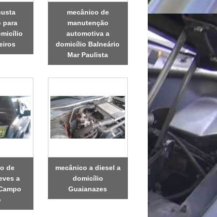
custa
mecânico de
 para
manutenção
micílio
automotiva a
eiros
domicílio Balneário
Mar Paulista
o de
mecânico a diesel a
eves a
domicílio
 Campo
Guaianazes
o