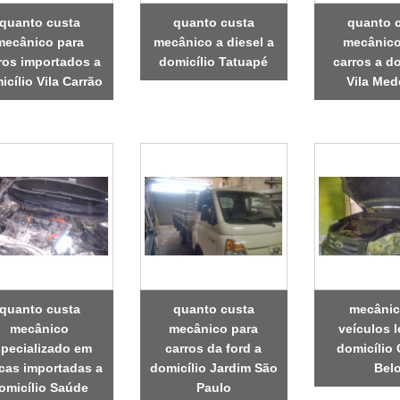
quanto custa
quanto custa
quanto 
mecânico para
mecânico a diesel a
mecânico
ros importados a
domicílio Tatuapé
carros a do
icílio Vila Carrão
Vila Med
quanto custa
quanto custa
mecânic
mecânico
mecânico para
veículos l
pecializado em
carros da ford a
domicílio
cas importadas a
domicílio Jardim São
Bel
omicílio Saúde
Paulo