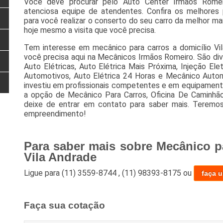
Você deve procurar pelo Auto Center Irmãos Romei
atenciosa equipe de atendentes. Confira os melhore
para você realizar o conserto do seu carro da melhor man
hoje mesmo a visita que você precisa.
Tem interesse em mecânico para carros a domicílio Vi
você precisa aqui na Mecânicos Irmãos Romeiro. São div
Auto Elétricas, Auto Elétrica Mais Próxima, Injeção Elet
Automotivos, Auto Elétrica 24 Horas e Mecânico Autom
investiu em profissionais competentes e em equipame
a opção de Mecânico Para Carros, Oficina De Caminhão 
deixe de entrar em contato para saber mais. Teremo
empreendimento!
Para saber mais sobre Mecânico p
Vila Andrade
Ligue para
(11) 3559-8744
,
(11) 98393-8175
ou
faça 
Faça sua cotação