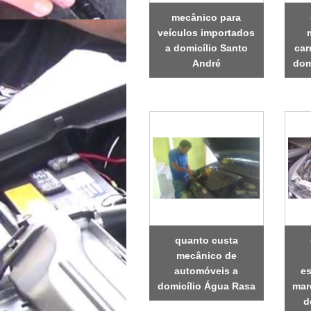
mecânico para
veículos importados
a domicílio Santo
car
André
dom
quanto custa
mecânico de
automóveis a
es
domicílio Água Rasa
mar
d