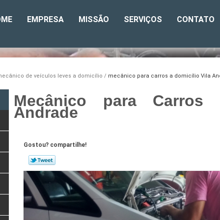
OME
EMPRESA
MISSÃO
SERVIÇOS
CONTATO
ecânico de veículos leves a domicílio
mecânico para carros a domicílio Vila A
Mecânico para Carros a
Andrade
Gostou? compartilhe!