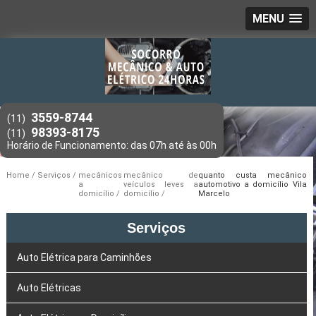
MENU
3559-8744
(11)
98393-8175
(11)
Home
Serviços
mecânicos
mecânico de
quanto custa mecânico
a
veículos leves a
automotivo a domicílio Vila
domicílio
domicílio
Marcelo
Serviços
Auto Elétrica para Caminhões
Auto Elétricas