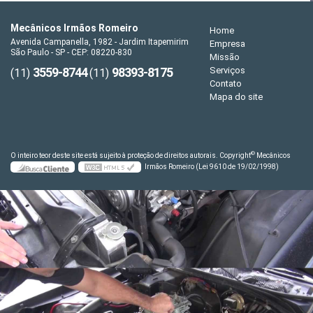
Mecânicos Irmãos Romeiro
Home
Avenida Campanella, 1982 - Jardim Itapemirim
Empresa
São Paulo - SP - CEP: 08220-830
Missão
3559-8744
98393-8175
Serviços
(11)
(11)
Contato
Mapa do site
©
O inteiro teor deste site está sujeito à proteção de direitos autorais. Copyright
Mecânicos
Irmãos Romeiro (Lei 9610 de 19/02/1998)