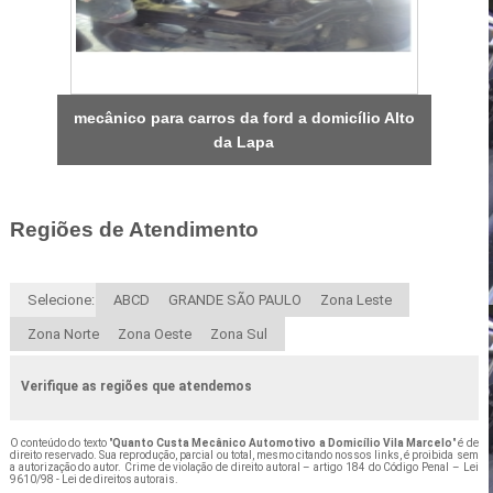
mecânico para carros da ford a domicílio Alto
da Lapa
Regiões de Atendimento
Selecione:
ABCD
GRANDE SÃO PAULO
Zona Leste
Zona Norte
Zona Oeste
Zona Sul
Verifique as regiões que atendemos
O conteúdo do texto "
Quanto Custa Mecânico Automotivo a Domicílio Vila Marcelo
" é de
direito reservado. Sua reprodução, parcial ou total, mesmo citando nossos links, é proibida sem
a autorização do autor. Crime de violação de direito autoral – artigo 184 do Código Penal –
Lei
9610/98 - Lei de direitos autorais
.