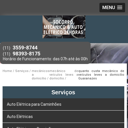
MENU
3559-8744
(11)
98393-8175
(11)
Home
Serviços
mecânicos
mecânico de
quanto custa mecânico de
a
veículos leves a
veículos leves a domicílio
domicílio
domicílio
Guaianazes
Serviços
Auto Elétrica para Caminhões
Auto Elétricas