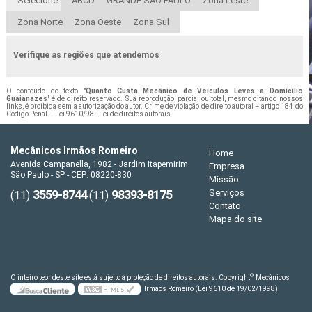
Selecione:
ABCD
GRANDE SÃO PAULO
Zona Leste
Zona Norte
Zona Oeste
Zona Sul
Verifique as regiões que atendemos
O conteúdo do texto "
Quanto Custa Mecânico de Veículos Leves a Domicílio
Guaianazes
" é de direito reservado. Sua reprodução, parcial ou total, mesmo citando nossos
links, é proibida sem a autorização do autor. Crime de violação de direito autoral – artigo 184 do
Código Penal –
Lei 9610/98 - Lei de direitos autorais
.
Mecânicos Irmãos Romeiro
Home
Avenida Campanella, 1982 - Jardim Itapemirim
Empresa
São Paulo - SP - CEP: 08220-830
Missão
3559-8744
98393-8175
Serviços
(11)
(11)
Contato
Mapa do site
©
O inteiro teor deste site está sujeito à proteção de direitos autorais. Copyright
Mecânicos
Irmãos Romeiro (Lei 9610 de 19/02/1998)