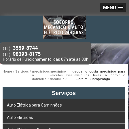
MENU
3559-8744
(11)
98393-8175
(11)
Home
Serviços
mecânicos
mecânico de
quanto custa mecânico para
a
veículos leves a
veículos leves a domicílio
domicílio
domicílio
Jardim Guarapiranga
Serviços
Auto Elétrica para Caminhões
Auto Elétricas