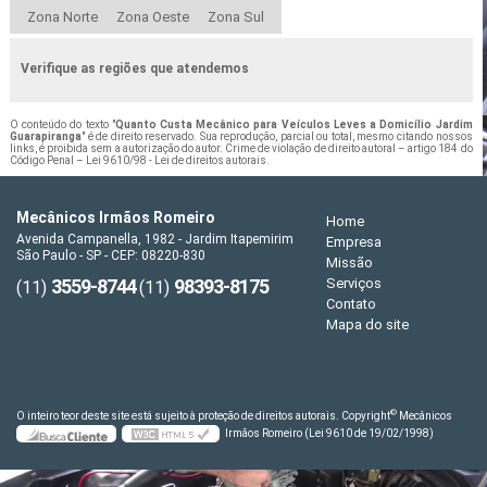
Zona Norte
Zona Oeste
Zona Sul
Verifique as regiões que atendemos
O conteúdo do texto "
Quanto Custa Mecânico para Veículos Leves a Domicílio Jardim
Guarapiranga
" é de direito reservado. Sua reprodução, parcial ou total, mesmo citando nossos
links, é proibida sem a autorização do autor. Crime de violação de direito autoral – artigo 184 do
Código Penal –
Lei 9610/98 - Lei de direitos autorais
.
Mecânicos Irmãos Romeiro
Home
Avenida Campanella, 1982 - Jardim Itapemirim
Empresa
São Paulo - SP - CEP: 08220-830
Missão
3559-8744
98393-8175
Serviços
(11)
(11)
Contato
Mapa do site
©
O inteiro teor deste site está sujeito à proteção de direitos autorais. Copyright
Mecânicos
Irmãos Romeiro (Lei 9610 de 19/02/1998)