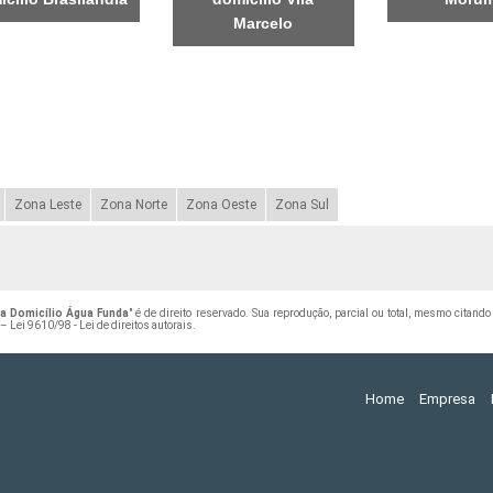
Marcelo
Zona Leste
Zona Norte
Zona Oeste
Zona Sul
a Domicílio Água Funda
" é de direito reservado. Sua reprodução, parcial ou total, mesmo citand
 –
Lei 9610/98 - Lei de direitos autorais
.
Home
Empresa