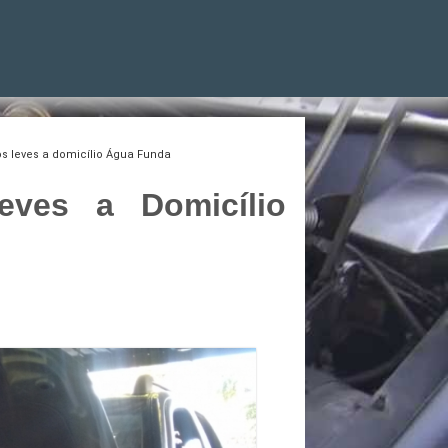
s leves a domicílio Água Funda
eves a Domicílio