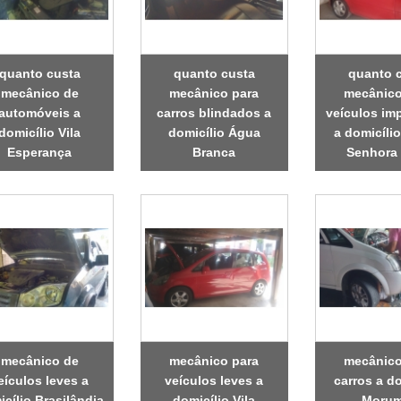
quanto custa
quanto custa
quanto 
mecânico de
mecânico para
mecânico
automóveis a
carros blindados a
veículos im
domicílio Vila
domicílio Água
a domicíli
Esperança
Branca
Senhora
mecânico de
mecânico para
mecânico
eículos leves a
veículos leves a
carros a do
cílio Brasilândia
domicílio Vila
Morum