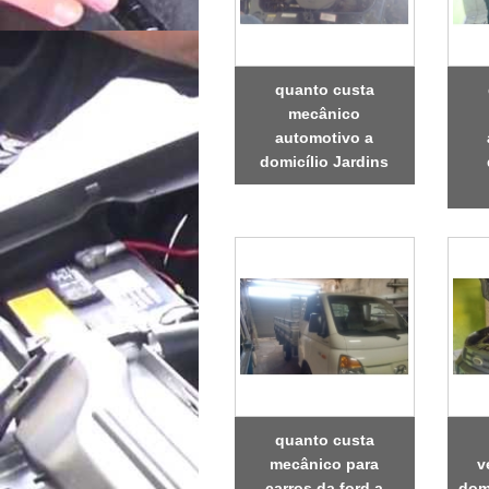
quanto custa
mecânico
automotivo a
domicílio Jardins
quanto custa
mecânico para
v
carros da ford a
domi