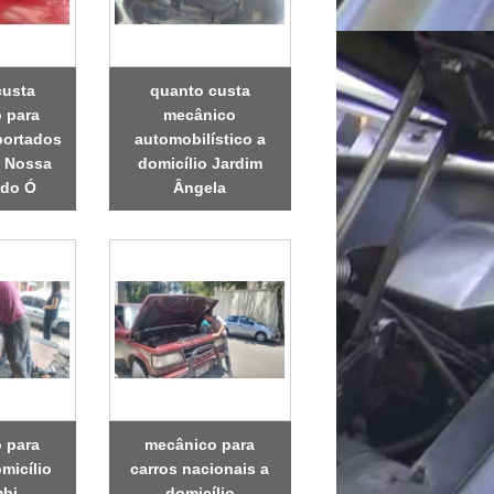
custa
quanto custa
 para
mecânico
portados
automobilístico a
o Nossa
domicílio Jardim
 do Ó
Ângela
 para
mecânico para
micílio
carros nacionais a
bi
domicílio