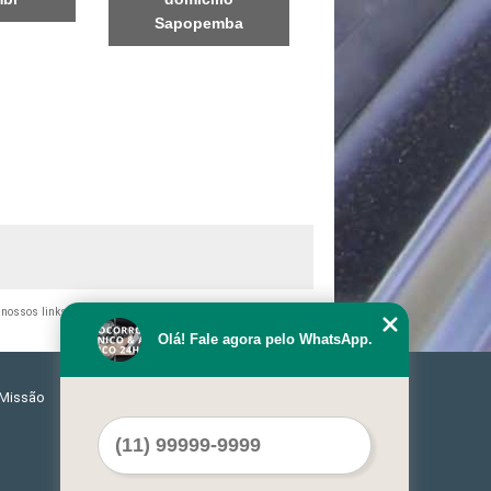
Sapopemba
o nossos links, é proibida sem a autorização do autor. Crime de
Olá! Fale agora pelo WhatsApp.
Missão
Serviços
Contato
Mapa do site