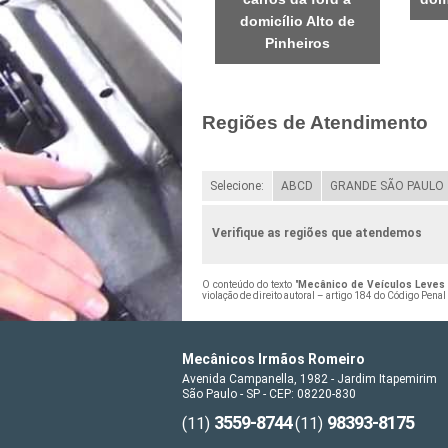
domicílio Alto de
Pinheiros
Regiões de Atendimento
Selecione:
ABCD
GRANDE SÃO PAULO
Verifique as regiões que atendemos
O conteúdo do texto "
Mecânico de Veículos Leves 
violação de direito autoral – artigo 184 do Código Penal
Mecânicos Irmãos Romeiro
Avenida Campanella, 1982 - Jardim Itapemirim
São Paulo - SP - CEP: 08220-830
3559-8744
98393-8175
(11)
(11)