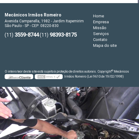
Mecânicos Irmãos Romeiro
Home
Avenida Campanella, 1982 - Jardim Itapemirim
Empresa
São Paulo - SP - CEP: 08220-830
Missão
3559-8744
98393-8175
Serviços
(11)
(11)
Contato
Mapa do site
©
O inteiro teor deste site está sujeito à proteção de direitos autorais. Copyright
Mecânicos
Irmãos Romeiro (Lei 9610 de 19/02/1998)