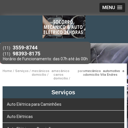
MENU
3559-8744
(11)
98393-8175
(11)
Home
Serviços
mecânicos a
mecânico para
mecânico automotivo a
domicílio
carros a
domicílio Vila Endres
domicílio
Serviços
Auto Elétrica para Caminhões
Auto Elétricas