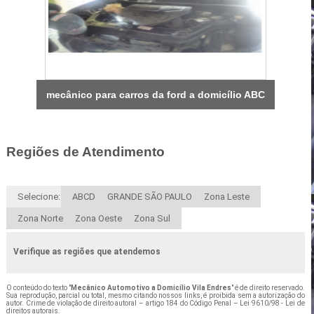
mecânico para carros da ford a domicílio ABC
Regiões de Atendimento
Selecione:
ABCD
GRANDE SÃO PAULO
Zona Leste
Zona Norte
Zona Oeste
Zona Sul
Verifique as regiões que atendemos
O conteúdo do texto "
Mecânico Automotivo a Domicílio Vila Endres
" é de direito reservado.
Sua reprodução, parcial ou total, mesmo citando nossos links, é proibida sem a autorização do
autor. Crime de violação de direito autoral – artigo 184 do Código Penal –
Lei 9610/98 - Lei de
direitos autorais
.