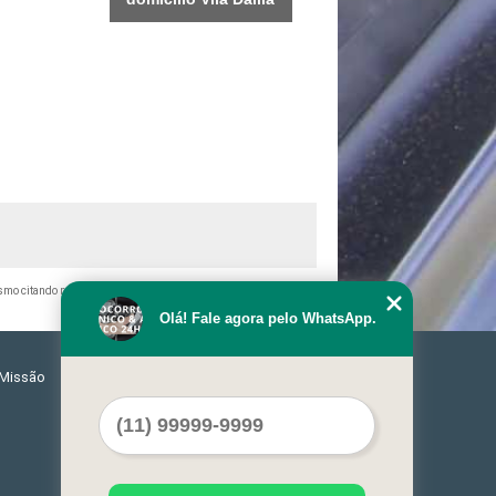
mesmo citando nossos links, é proibida sem a autorização do autor.
Olá! Fale agora pelo WhatsApp.
Missão
Serviços
Contato
Mapa do site