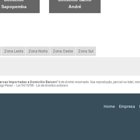
Sapopemba
André
Zona Leste
Zona Norte
Zona Oeste
Zona Sul
rcas Importadas a Domicílio Barueri
" é de direito reservado. Sua reprodução, parcial ou total, 
digo Penal –
Lei 9610/98 - Lei de direitos autorais
.
Home
Empresa