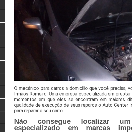
O mecânico para carros a domicilio que você precisa, v
Irmãos Romeiro. Uma empresa especializada em prestar 
momentos em que eles se encontram em maiores difi
qualidade de execução de seus reparos o Auto Center I
para reparar o seu carro.
Não consegue localizar um
especializado em marcas impo