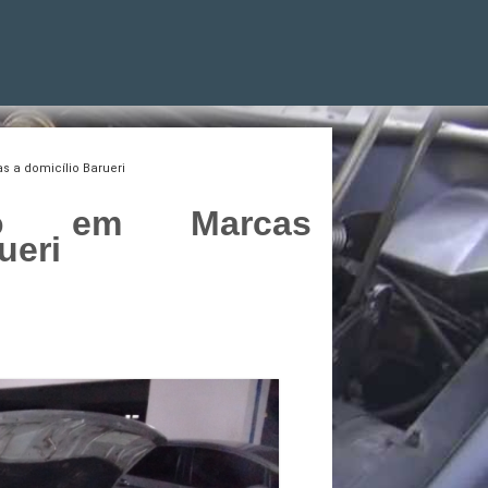
 a domicílio Barueri
ado em Marcas
ueri