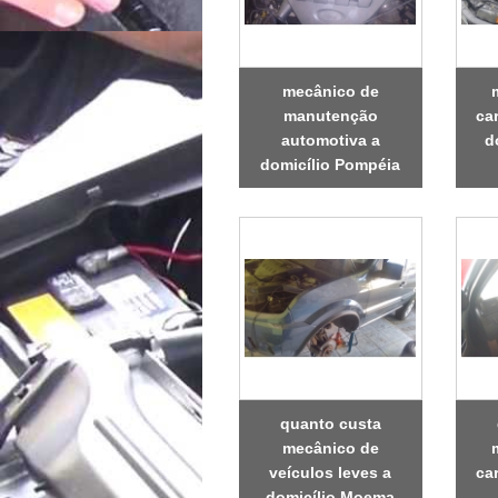
mecânico de
manutenção
ca
automotiva a
d
domicílio Pompéia
quanto custa
mecânico de
veículos leves a
ca
domicílio Moema