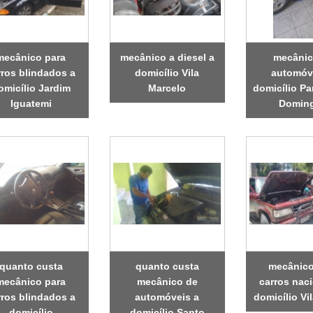
mecânico para
mecânico a diesel a
mecânic
rros blindados a
domicílio Vila
automóv
omicílio Jardim
Marcelo
domicílio P
Iguatemi
Domin
quanto custa
quanto custa
mecânico
mecânico para
mecânico de
carros nac
rros blindados a
automóveis a
domicílio Vi
domicílio
domicílio Santo