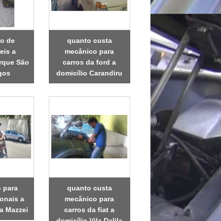
o de
quanto custa
eis a
mecânico para
arque São
carros da ford a
gos
domicílio Carandiru
 para
quanto custa
ionais a
mecânico para
la Mazzei
carros da fiat a
domicílio Vila Dalila