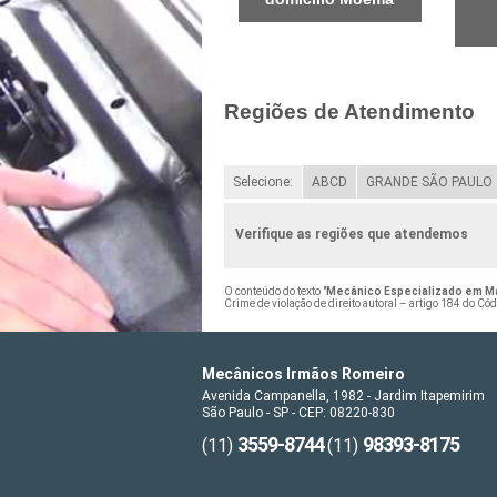
Regiões de Atendimento
Selecione:
ABCD
GRANDE SÃO PAULO
Verifique as regiões que atendemos
O conteúdo do texto "
Mecânico Especializado em Ma
Crime de violação de direito autoral – artigo 184 do Có
Mecânicos Irmãos Romeiro
Avenida Campanella, 1982 - Jardim Itapemirim
São Paulo - SP - CEP: 08220-830
3559-8744
98393-8175
(11)
(11)