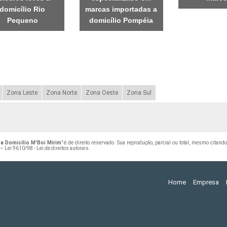
domicílio Rio
marcas importadas a
Pequeno
domicílio Pompéia
Zona Leste
Zona Norte
Zona Oeste
Zona Sul
 a Domicílio M'Boi Mirim
" é de direito reservado. Sua reprodução, parcial ou total, mesmo citand
 –
Lei 9610/98 - Lei de direitos autorais
.
Home
Empresa