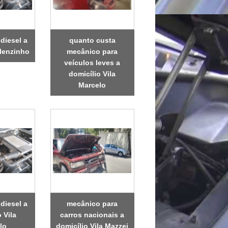
diesel a
quanto custa
elenzinho
mecânico para
veículos leves a
domicílio Vila
Marcelo
diesel a
mecânico para
 Vila
carros nacionais a
lo
domicílio Vila Mazzei