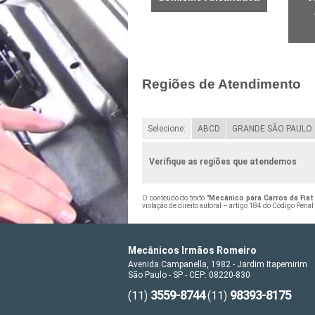
Regiões de Atendimento
Selecione:
ABCD
GRANDE SÃO PAULO
Verifique as regiões que atendemos
O conteúdo do texto "
Mecânico para Carros da Fiat
violação de direito autoral – artigo 184 do Código Penal
Mecânicos Irmãos Romeiro
Avenida Campanella, 1982 - Jardim Itapemirim
São Paulo - SP - CEP: 08220-830
3559-8744
98393-8175
(11)
(11)