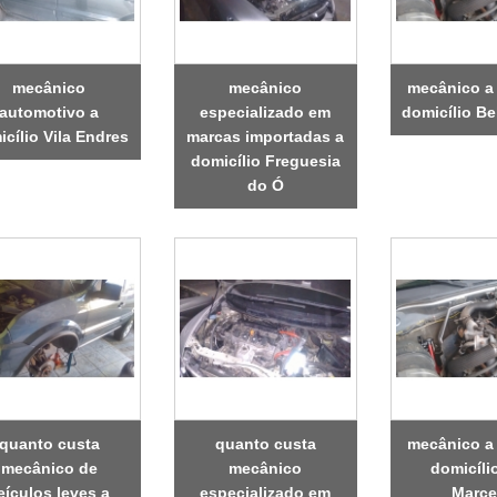
mecânico
mecânico
mecânico a 
automotivo a
especializado em
domicílio B
cílio Vila Endres
marcas importadas a
domicílio Freguesia
do Ó
quanto custa
quanto custa
mecânico a 
mecânico de
mecânico
domicílio
eículos leves a
especializado em
Marce