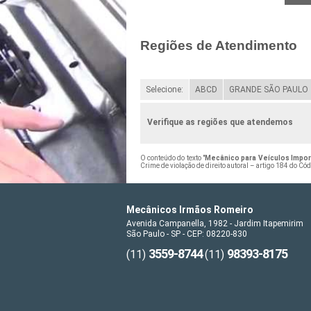
Regiões de Atendimento
Selecione:
ABCD
GRANDE SÃO PAULO
Verifique as regiões que atendemos
O conteúdo do texto "
Mecânico para Veículos Impor
Crime de violação de direito autoral – artigo 184 do Có
Mecânicos Irmãos Romeiro
Avenida Campanella, 1982 - Jardim Itapemirim
São Paulo - SP - CEP: 08220-830
3559-8744
98393-8175
(11)
(11)