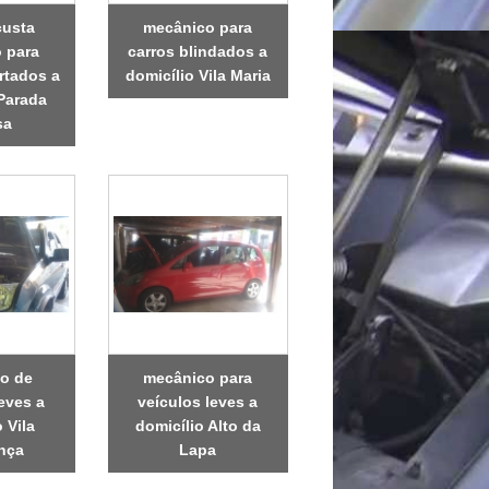
custa
mecânico para
 para
carros blindados a
rtados a
domicílio Vila Maria
 Parada
sa
o de
mecânico para
eves a
veículos leves a
 Vila
domicílio Alto da
nça
Lapa