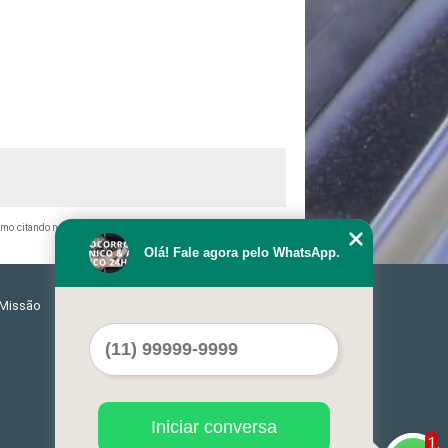
esmo citando nossos links, é proibida sem a autorização do autor.
Olá! Fale agora pelo WhatsApp.
Missão
Serviços
Contato
Mapa do site
Iniciar conversa
1