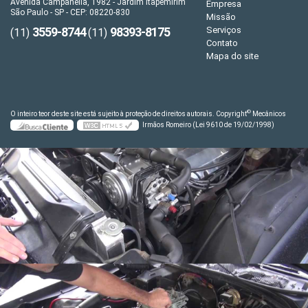
Avenida Campanella, 1982 - Jardim Itapemirim
Empresa
São Paulo - SP - CEP: 08220-830
Missão
3559-8744
98393-8175
Serviços
(11)
(11)
Contato
Mapa do site
©
O inteiro teor deste site está sujeito à proteção de direitos autorais. Copyright
Mecânicos
Irmãos Romeiro (Lei 9610 de 19/02/1998)