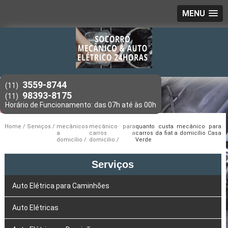
MENU
3559-8744
(11)
98393-8175
(11)
Home
Serviços
mecânicos
mecânico para
quanto custa mecânico para
a
carros a
carros da fiat a domicílio Casa
domicílio
domicílio
Verde
Serviços
Auto Elétrica para Caminhões
Auto Elétricas