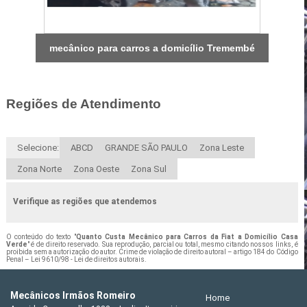
mecânico para carros a domicílio Tremembé
Regiões de Atendimento
Selecione:
ABCD
GRANDE SÃO PAULO
Zona Leste
Zona Norte
Zona Oeste
Zona Sul
Verifique as regiões que atendemos
O conteúdo do texto "
Quanto Custa Mecânico para Carros da Fiat a Domicílio Casa
Verde
" é de direito reservado. Sua reprodução, parcial ou total, mesmo citando nossos links, é
proibida sem a autorização do autor. Crime de violação de direito autoral – artigo 184 do Código
Penal –
Lei 9610/98 - Lei de direitos autorais
.
Mecânicos Irmãos Romeiro
Home