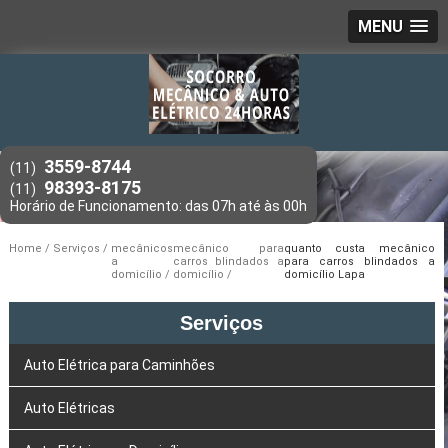
MENU
3559-8744
(11)
98393-8175
(11)
Home
Serviços
mecânicos
mecânico para
quanto custa mecânico
a
carros blindados a
para carros blindados a
domicílio
domicílio
domicílio Lapa
Serviços
Auto Elétrica para Caminhões
Auto Elétricas