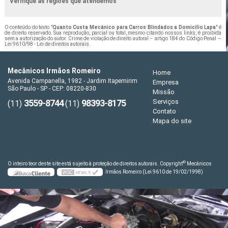
Verifique as regiões que atendemos
O conteúdo do texto "
Quanto Custa Mecânico para Carros Blindados a Domicílio Lapa
" é
de direito reservado. Sua reprodução, parcial ou total, mesmo citando nossos links, é proibida
sem a autorização do autor. Crime de violação de direito autoral – artigo 184 do Código Penal –
Lei 9610/98 - Lei de direitos autorais
.
Mecânicos Irmãos Romeiro
Home
Avenida Campanella, 1982 - Jardim Itapemirim
Empresa
São Paulo - SP - CEP: 08220-830
Missão
3559-8744
98393-8175
Serviços
(11)
(11)
Contato
Mapa do site
©
O inteiro teor deste site está sujeito à proteção de direitos autorais. Copyright
Mecânicos
Irmãos Romeiro (Lei 9610 de 19/02/1998)