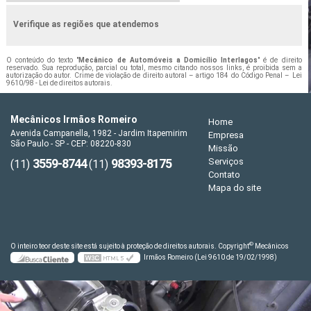
Verifique as regiões que atendemos
O conteúdo do texto "
Mecânico de Automóveis a Domicílio Interlagos
" é de direito
reservado. Sua reprodução, parcial ou total, mesmo citando nossos links, é proibida sem a
autorização do autor. Crime de violação de direito autoral – artigo 184 do Código Penal –
Lei
9610/98 - Lei de direitos autorais
.
Mecânicos Irmãos Romeiro
Home
Avenida Campanella, 1982 - Jardim Itapemirim
Empresa
São Paulo - SP - CEP: 08220-830
Missão
3559-8744
98393-8175
Serviços
(11)
(11)
Contato
Mapa do site
©
O inteiro teor deste site está sujeito à proteção de direitos autorais. Copyright
Mecânicos
Irmãos Romeiro (Lei 9610 de 19/02/1998)