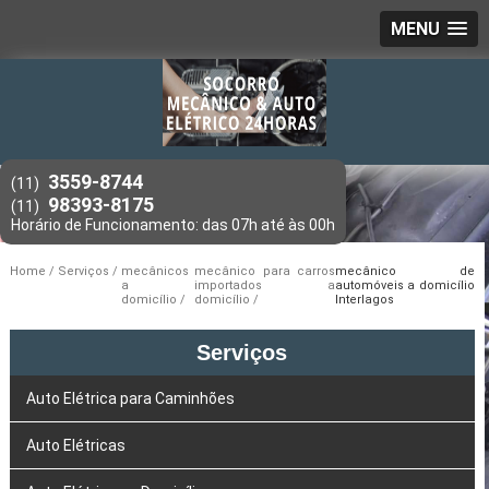
MENU
3559-8744
(11)
98393-8175
(11)
Home
Serviços
mecânicos
mecânico para carros
mecânico de
a
importados a
automóveis a domicílio
domicílio
domicílio
Interlagos
Serviços
Auto Elétrica para Caminhões
Auto Elétricas