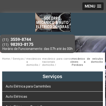
MENU
3559-8744
(11)
98393-8175
(11)
Home
Serviços
mecânicos
mecânico para carros
mecânico de veículos
a
nacionais a
leves a domicílio
domicílio
domicílio
Perdizes
Serviços
Auto Elétrica para Caminhões
Auto Elétricas