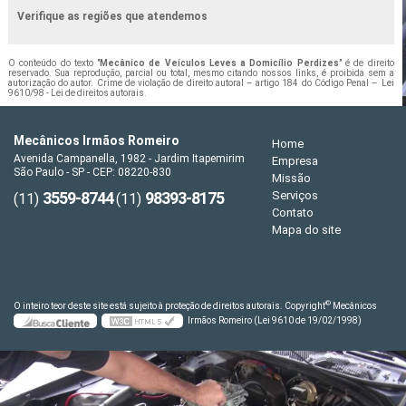
Verifique as regiões que atendemos
O conteúdo do texto "
Mecânico de Veículos Leves a Domicílio Perdizes
" é de direito
reservado. Sua reprodução, parcial ou total, mesmo citando nossos links, é proibida sem a
autorização do autor. Crime de violação de direito autoral – artigo 184 do Código Penal –
Lei
9610/98 - Lei de direitos autorais
.
Mecânicos Irmãos Romeiro
Home
Avenida Campanella, 1982 - Jardim Itapemirim
Empresa
São Paulo - SP - CEP: 08220-830
Missão
3559-8744
98393-8175
Serviços
(11)
(11)
Contato
Mapa do site
©
O inteiro teor deste site está sujeito à proteção de direitos autorais. Copyright
Mecânicos
Irmãos Romeiro (Lei 9610 de 19/02/1998)