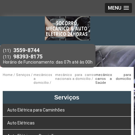
MENU
3559-8744
(11)
98393-8175
(11)
Home
Serviços
mecânicos
mecânico para carros
mecânico para
a
nacionais a domicílio
carros a domicílio
domicílio
Saúde
Serviços
Auto Elétrica para Caminhões
Auto Elétricas