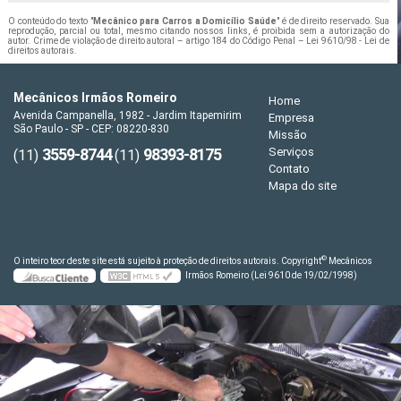
O conteúdo do texto "
Mecânico para Carros a Domicílio Saúde
" é de direito reservado. Sua
reprodução, parcial ou total, mesmo citando nossos links, é proibida sem a autorização do
autor. Crime de violação de direito autoral – artigo 184 do Código Penal –
Lei 9610/98 - Lei de
direitos autorais
.
Mecânicos Irmãos Romeiro
Home
Avenida Campanella, 1982 - Jardim Itapemirim
Empresa
São Paulo - SP - CEP: 08220-830
Missão
3559-8744
98393-8175
Serviços
(11)
(11)
Contato
Mapa do site
©
O inteiro teor deste site está sujeito à proteção de direitos autorais. Copyright
Mecânicos
Irmãos Romeiro (Lei 9610 de 19/02/1998)