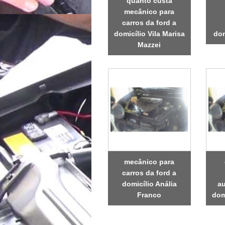
quanto custa
mecânico para
carros da ford a
domicílio Vila Marisa
dom
Mazzei
mecânico para
carros da ford a
domicílio Anália
au
Franco
dom