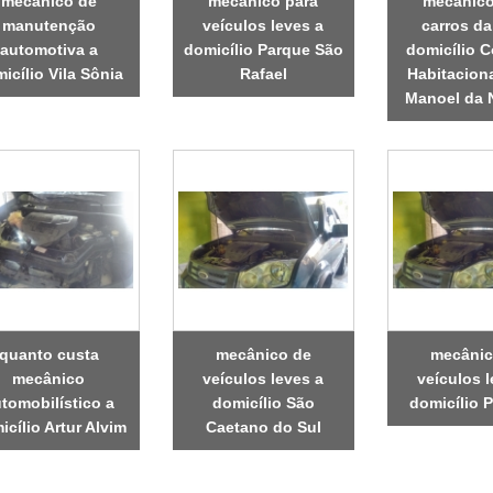
mecânico de
mecânico para
mecânico
manutenção
veículos leves a
carros da 
automotiva a
domicílio Parque São
domicílio 
icílio Vila Sônia
Rafael
Habitacion
Manoel da 
quanto custa
mecânico de
mecânic
mecânico
veículos leves a
veículos l
tomobilístico a
domicílio São
domicílio P
icílio Artur Alvim
Caetano do Sul