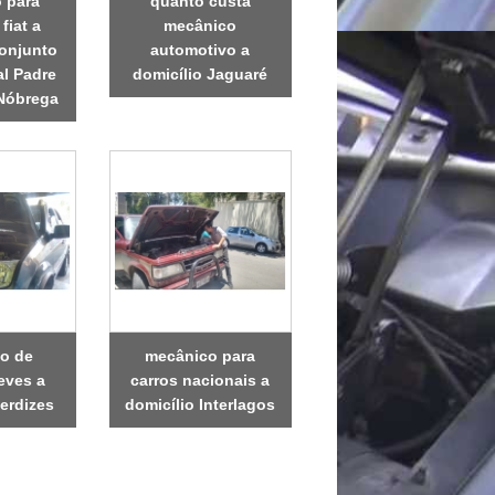
 para
quanto custa
fiat a
mecânico
Conjunto
automotivo a
al Padre
domicílio Jaguaré
Nóbrega
o de
mecânico para
eves a
carros nacionais a
erdizes
domicílio Interlagos