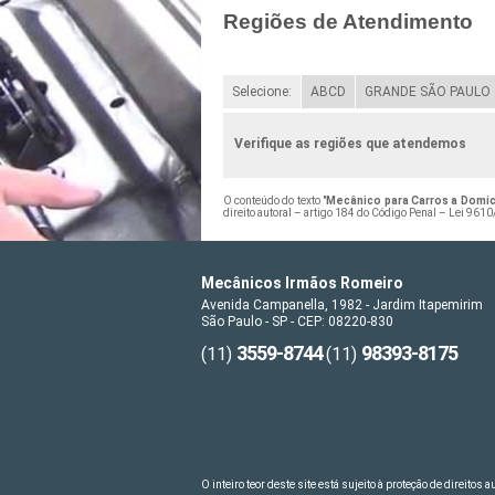
Regiões de Atendimento
Selecione:
ABCD
GRANDE SÃO PAULO
Verifique as regiões que atendemos
O conteúdo do texto "
Mecânico para Carros a Domicí
direito autoral – artigo 184 do Código Penal –
Lei 9610/
Mecânicos Irmãos Romeiro
Avenida Campanella, 1982 - Jardim Itapemirim
São Paulo - SP - CEP: 08220-830
3559-8744
98393-8175
(11)
(11)
O inteiro teor deste site está sujeito à proteção de direitos 