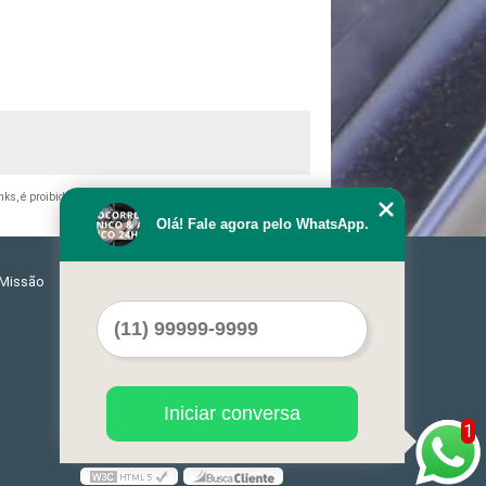
inks, é proibida sem a autorização do autor. Crime de violação de
Olá! Fale agora pelo WhatsApp.
Missão
Serviços
Contato
Mapa do site
Iniciar conversa
1