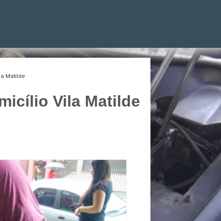
la Matilde
icílio Vila Matilde