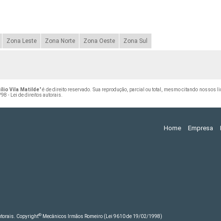
Zona Leste
Zona Norte
Zona Oeste
Zona Sul
lio Vila Matilde
" é de direito reservado. Sua reprodução, parcial ou total, mesmo citando nossos l
98 - Lei de direitos autorais
.
Home
Empresa
©
autorais. Copyright
Mecânicos Irmãos Romeiro (Lei 9610 de 19/02/1998)