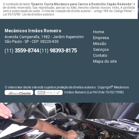
O conteúdo do texto "
Quanto Custa Mecânico para Carros a Domicílio Capão Redondo
" é
de direito reservado. Sua reprodução, parcial ou total, mesmo citando nossos links, é proibida
sem a autorização do autor. Crime de violação de direito autoral – artigo 184 do Código Penal –
Lei 9610/98 - Lei de direitos autorais
.
Mecânicos Irmãos Romeiro
Home
Avenida Campanella, 1982 - Jardim Itapemirim
Empresa
São Paulo - SP - CEP: 08220-830
Missão
3559-8744
98393-8175
Serviços
(11)
(11)
Contato
Mapa do site
©
O inteiro teor deste site está sujeito à proteção de direitos autorais. Copyright
Mecânicos
Irmãos Romeiro (Lei 9610 de 19/02/1998)