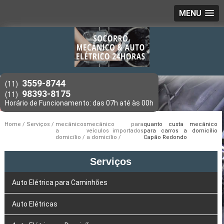
MENU
3559-8744
(11)
98393-8175
(11)
Home
Serviços
mecânicos
mecânico para
quanto custa mecânico
a
veículos importados
para carros a domicílio
domicílio
a domicílio
Capão Redondo
Serviços
Auto Elétrica para Caminhões
Auto Elétricas