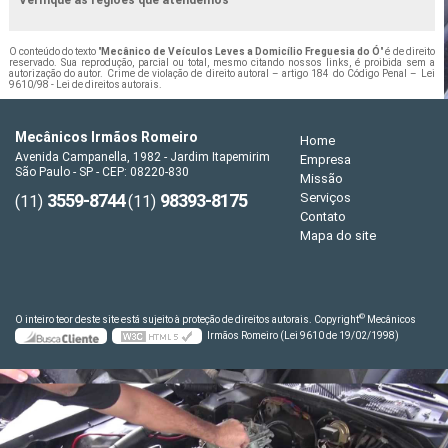
Verifique as regiões que atendemos
O conteúdo do texto "
Mecânico de Veículos Leves a Domicílio Freguesia do Ó
" é de direito
reservado. Sua reprodução, parcial ou total, mesmo citando nossos links, é proibida sem a
autorização do autor. Crime de violação de direito autoral – artigo 184 do Código Penal –
Lei
9610/98 - Lei de direitos autorais
.
Mecânicos Irmãos Romeiro
Home
Avenida Campanella, 1982 - Jardim Itapemirim
Empresa
São Paulo - SP - CEP: 08220-830
Missão
3559-8744
98393-8175
Serviços
(11)
(11)
Contato
Mapa do site
©
O inteiro teor deste site está sujeito à proteção de direitos autorais. Copyright
Mecânicos
Irmãos Romeiro (Lei 9610 de 19/02/1998)