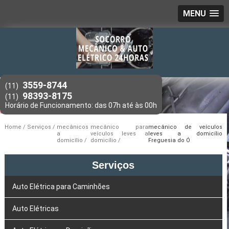
MENU
3559-8744
(11)
98393-8175
(11)
Home
Serviços
mecânicos
mecânico para
mecânico de veículos
a
veículos leves a
leves a domicílio
domicílio
domicílio
Freguesia do Ó
Serviços
Auto Elétrica para Caminhões
Auto Elétricas