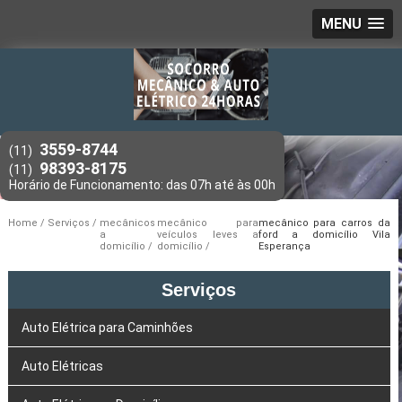
MENU
3559-8744
(11)
98393-8175
(11)
Home
Serviços
mecânicos
mecânico para
mecânico para carros da
a
veículos leves a
ford a domicílio Vila
domicílio
domicílio
Esperança
Serviços
Auto Elétrica para Caminhões
Auto Elétricas