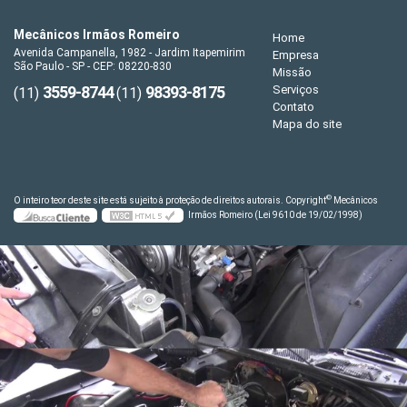
Mecânicos Irmãos Romeiro
Home
Avenida Campanella, 1982 - Jardim Itapemirim
Empresa
São Paulo - SP - CEP: 08220-830
Missão
3559-8744
98393-8175
Serviços
(11)
(11)
Contato
Mapa do site
©
O inteiro teor deste site está sujeito à proteção de direitos autorais. Copyright
Mecânicos
Irmãos Romeiro (Lei 9610 de 19/02/1998)