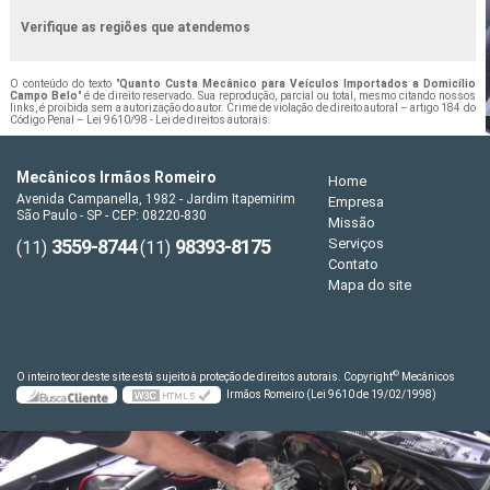
Verifique as regiões que atendemos
O conteúdo do texto "
Quanto Custa Mecânico para Veículos Importados a Domicílio
Campo Belo
" é de direito reservado. Sua reprodução, parcial ou total, mesmo citando nossos
links, é proibida sem a autorização do autor. Crime de violação de direito autoral – artigo 184 do
Código Penal –
Lei 9610/98 - Lei de direitos autorais
.
Mecânicos Irmãos Romeiro
Home
Avenida Campanella, 1982 - Jardim Itapemirim
Empresa
São Paulo - SP - CEP: 08220-830
Missão
3559-8744
98393-8175
Serviços
(11)
(11)
Contato
Mapa do site
©
O inteiro teor deste site está sujeito à proteção de direitos autorais. Copyright
Mecânicos
Irmãos Romeiro (Lei 9610 de 19/02/1998)