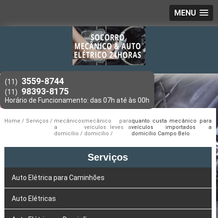
MENU
3559-8744
(11)
98393-8175
(11)
Home
Serviços
mecânicos
mecânico para
quanto custa mecânico para
a
veículos leves a
veículos importados a
domicílio
domicílio
domicílio Campo Belo
Serviços
Auto Elétrica para Caminhões
Auto Elétricas