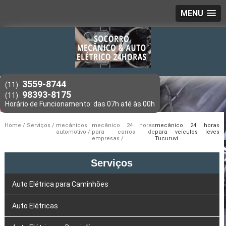
MENU
3559-8744
(11)
98393-8175
(11)
Home
Serviços
mecânicos
mecânico 24 horas
mecânico 24 horas
automotivo
para carros de
para veículos leves
empresas
Tucuruvi
Serviços
Auto Elétrica para Caminhões
Auto Elétricas