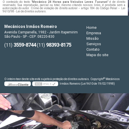
O conteúdo do texto "
Mecânico 24 Horas para Veículos Leves Tucuruvi
" é de direito
reservado. Sua reprodução, parcial ou total, mesmo citando nossos links, é proibida sem a
autorização do autor. Crime de violação de direito autoral – artigo 184 do Código Penal –
Lei
9610/98 - Lei de direitos autorais
.
Mecânicos Irmãos Romeiro
Home
Avenida Campanella, 1982 - Jardim Itapemirim
Empresa
São Paulo - SP - CEP: 08220-830
Missão
3559-8744
98393-8175
Serviços
(11)
(11)
Contato
Mapa do site
©
O inteiro teor deste site está sujeito à proteção de direitos autorais. Copyright
Mecânicos
Irmãos Romeiro (Lei 9610 de 19/02/1998)