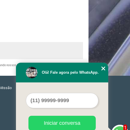
itando nossos links, é proibida sem a autorização do autor. Crime
Olá! Fale agora pelo WhatsApp.
Missão
Serviços
Contato
Mapa do site
Iniciar conversa
1