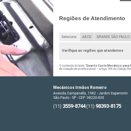
Regiões de Atendimento
Selecione:
ABCD
GRANDE SÃO PAULO
Verifique as regiões que atendemos
O conteúdo do texto "
Quanto Custa Mecânico para F
de violação de direito autoral – artigo 184 do Código Pe
Mecânicos Irmãos Romeiro
Avenida Campanella, 1982 - Jardim Itapemirim
São Paulo - SP - CEP: 08220-830
3559-8744
98393-8175
(11)
(11)