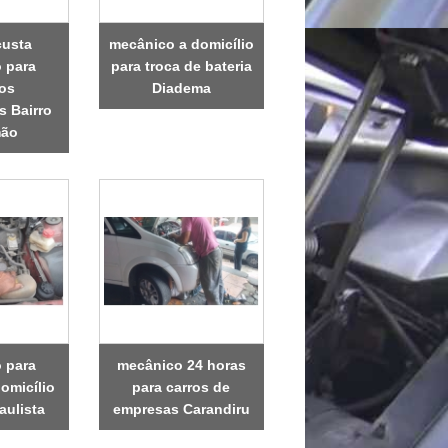
custa
mecânico a domicílio
 para
para troca de bateria
los
Diadema
s Bairro
mão
 para
mecânico 24 horas
omicílio
para carros de
aulista
empresas Carandiru