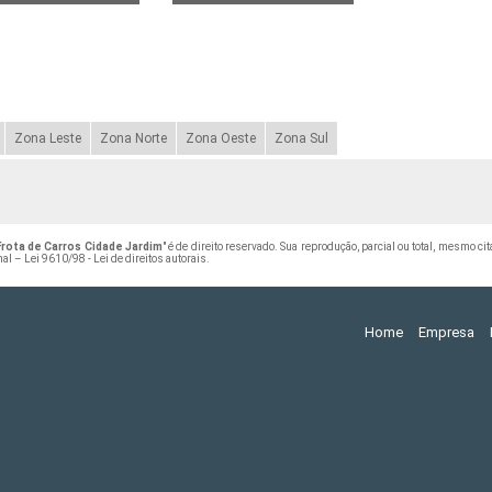
Zona Leste
Zona Norte
Zona Oeste
Zona Sul
rota de Carros Cidade Jardim
" é de direito reservado. Sua reprodução, parcial ou total, mesmo c
nal –
Lei 9610/98 - Lei de direitos autorais
.
Home
Empresa