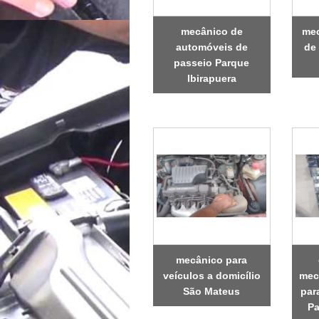
mecânico de
mec
automóveis de
de 
passeio Parque
Ibirapuera
mecânico para
veículos a domicílio
mec
São Mateus
par
P