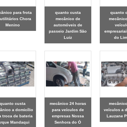
ânico para frota
quanto custa
quanto 
utilitários Chora
mecânico de
mecânico
Menino
automóveis de
veícu
passeio Jardim São
empresariai
Luiz
do Li
quanto custa
mecânico 24 horas
mecânico
ânico a domicílio
para veículos de
veículos a d
a troca de bateria
empresas Nossa
Lauzane P
arque Mandaqui
Senhora do Ó