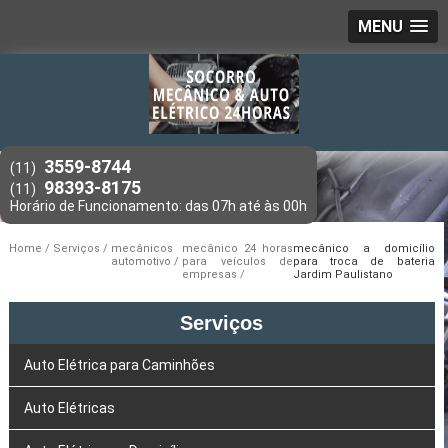
MENU
3559-8744
(11)
98393-8175
(11)
Home
Serviços
mecânicos
mecânico 24 horas
mecânico a domicílio
automotivo
para veículos de
para troca de bateria
empresas
Jardim Paulistano
Serviços
Auto Elétrica para Caminhões
Auto Elétricas