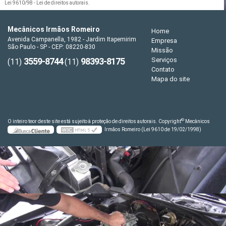
Lei 9610/98 - Lei de direitos autorais
.
Mecânicos Irmãos Romeiro
Home
Avenida Campanella, 1982 - Jardim Itapemirim
Empresa
São Paulo - SP - CEP: 08220-830
Missão
3559-8744
98393-8175
Serviços
(11)
(11)
Contato
Mapa do site
©
O inteiro teor deste site está sujeito à proteção de direitos autorais. Copyright
Mecânicos
Irmãos Romeiro (Lei 9610 de 19/02/1998)