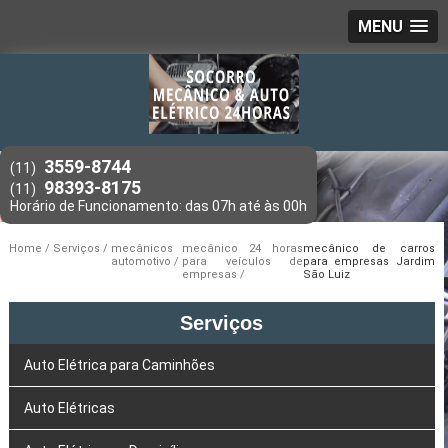
MENU
3559-8744
(11)
98393-8175
(11)
Home
Serviços
mecânicos
mecânico 24 horas
mecânico de carros
automotivo
para veículos de
para empresas Jardim
empresas
São Luiz
Serviços
Auto Elétrica para Caminhões
Auto Elétricas