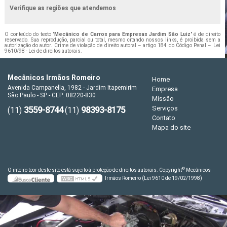
Verifique as regiões que atendemos
O conteúdo do texto "
Mecânico de Carros para Empresas Jardim São Luiz
" é de direito
reservado. Sua reprodução, parcial ou total, mesmo citando nossos links, é proibida sem a
autorização do autor. Crime de violação de direito autoral – artigo 184 do Código Penal –
Lei
9610/98 - Lei de direitos autorais
.
Mecânicos Irmãos Romeiro
Home
Avenida Campanella, 1982 - Jardim Itapemirim
Empresa
São Paulo - SP - CEP: 08220-830
Missão
3559-8744
98393-8175
Serviços
(11)
(11)
Contato
Mapa do site
©
O inteiro teor deste site está sujeito à proteção de direitos autorais. Copyright
Mecânicos
Irmãos Romeiro (Lei 9610 de 19/02/1998)