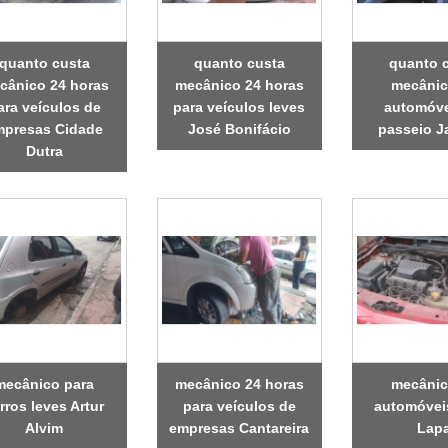
quanto custa
quanto custa
quanto 
cânico 24 horas
mecânico 24 horas
mecânic
ara veículos de
para veículos leves
automóve
mpresas Cidade
José Bonifácio
passeio J
Dutra
mecânico para
mecânico 24 horas
mecânic
rros leves Artur
para veículos de
automóvei
Alvim
empresas Cantareira
Lap