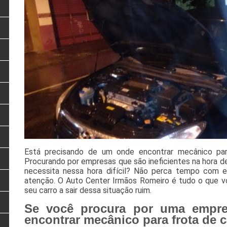
Está precisando de um onde encontrar mecânico par
Procurando por empresas que são ineficientes na hora d
necessita nessa hora difícil? Não perca tempo com 
atenção. O Auto Center Irmãos Romeiro é tudo o que vo
seu carro a sair dessa situação ruim.
Se você procura por uma empre
encontrar mecânico para frota de c