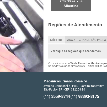
empresas Vila
Albertina
Regiões de Atendimento
Selecione:
ABCD
GRANDE SÃO PAULO
Verifique as regiões que atendemos
O conteúdo do texto "
Onde Encontrar Mecânico para
Crime de violação de direito autoral – artigo 184 do Có
Mecânicos Irmãos Romeiro
Avenida Campanella, 1982 - Jardim Itapemirim
São Paulo - SP - CEP: 08220-830
3559-8744
98393-8175
(11)
(11)