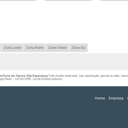
Zona Leste
Zona Norte
Zona Oeste
Zona Sul
 Frota de Carros Vila Esperança
" é de direito reservado. Sua reprodução, parcial ou total, me
digo Penal –
Lei 9610/98 - Lei de direitos autorais
.
Home
Empresa