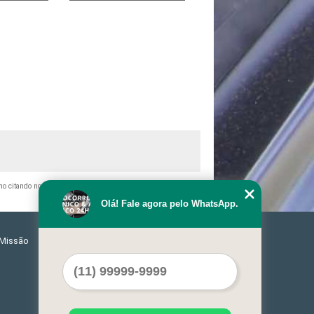
smo citando nossos links, é proibida sem a autorização do autor.
Olá! Fale agora pelo WhatsApp.
Missão
Serviços
Contato
Mapa do site