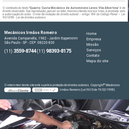
O conteúdo do texto "
Quanto Custa Mecânico de Automóveis Leves Vila Albertina
" é de
direito reservado. Sua reprodução, parcial ou total, mesmo citando nossos links, é proibida sem
a autorização do autor. Crime de violação de direito autoral – artigo 184 do Código Penal –
Lei
9610/98 - Lei de direitos autorais
.
Mecânicos Irmãos Romeiro
Home
Avenida Campanella, 1982 - Jardim Itapemirim
Empresa
São Paulo - SP - CEP: 08220-830
Missão
3559-8744
98393-8175
Serviços
(11)
(11)
Contato
Mapa do site
©
O inteiro teor deste site está sujeito à proteção de direitos autorais. Copyright
Mecânicos
Irmãos Romeiro (Lei 9610 de 19/02/1998)