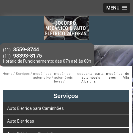
MENU
3559-8744
(11)
98393-8175
(11)
Home
Serviços
mecânicos
mecânico de
quanto custa mecânico de
automotivo
automóveis
automóveis leves Vila
leves
Albertina
Serviços
Auto Elétrica para Caminhões
Auto Elétricas