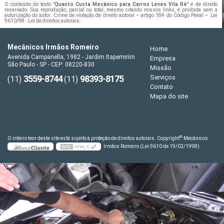
O conteúdo do texto "
Quanto Custa Mecânico para Carros Leves Vila Ré
" é de direito
reservado. Sua reprodução, parcial ou total, mesmo citando nossos links, é proibida sem a
autorização do autor. Crime de violação de direito autoral – artigo 184 do Código Penal –
Lei
9610/98 - Lei de direitos autorais
.
Mecânicos Irmãos Romeiro
Home
Avenida Campanella, 1982 - Jardim Itapemirim
Empresa
São Paulo - SP - CEP: 08220-830
Missão
3559-8744
98393-8175
Serviços
(11)
(11)
Contato
Mapa do site
©
O inteiro teor deste site está sujeito à proteção de direitos autorais. Copyright
Mecânicos
Irmãos Romeiro (Lei 9610 de 19/02/1998)