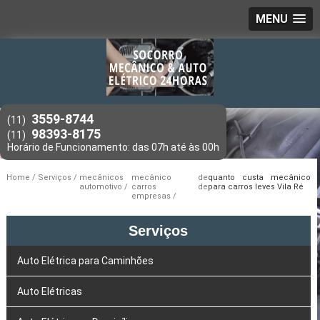
MENU
3559-8744
(11)
98393-8175
(11)
Home
Serviços
mecânicos
mecânico de
quanto custa mecânico
automotivo
carros de
para carros leves Vila Ré
empresas
Serviços
Auto Elétrica para Caminhões
Auto Elétricas