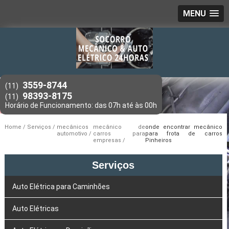
MENU
3559-8744
(11)
98393-8175
(11)
Home
Serviços
mecânicos
mecânico de
onde encontrar mecânico
automotivo
carros para
para frota de carros
empresas
Pinheiros
Serviços
Auto Elétrica para Caminhões
Auto Elétricas