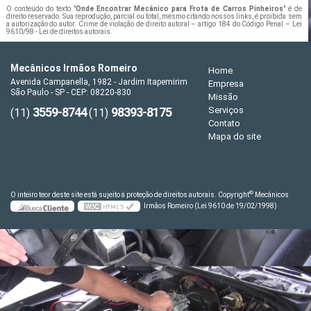
O conteúdo do texto "
Onde Encontrar Mecânico para Frota de Carros Pinheiros
" é de
direito reservado. Sua reprodução, parcial ou total, mesmo citando nossos links, é proibida sem
a autorização do autor. Crime de violação de direito autoral – artigo 184 do Código Penal –
Lei
9610/98 - Lei de direitos autorais
.
Mecânicos Irmãos Romeiro
Home
Avenida Campanella, 1982 - Jardim Itapemirim
Empresa
São Paulo - SP - CEP: 08220-830
Missão
3559-8744
98393-8175
Serviços
(11)
(11)
Contato
Mapa do site
©
O inteiro teor deste site está sujeito à proteção de direitos autorais. Copyright
Mecânicos
Irmãos Romeiro (Lei 9610 de 19/02/1998)