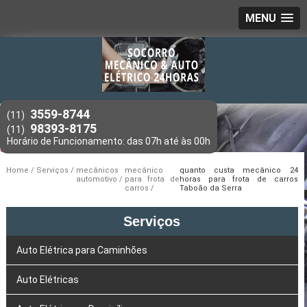
MENU
3559-8744
(11)
98393-8175
(11)
Home
Serviços
mecânicos
mecânico
quanto custa mecânico 24
automotivo
para frota de
horas para frota de carros
carros
Taboão da Serra
Serviços
Auto Elétrica para Caminhões
Auto Elétricas