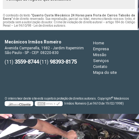
O conteúdo do texto "
Quanto Custa Mecânico 24 Horas para Frota de Carros Taboão da
Serra
" é de direito reservado. Sua reprodução, parcial ou total, mesmo citando nossos links, é
proibida sem a autorização do autor. Crime de violação de direito autoral – artigo 184 do Código
Penal –
Lei 9610/98 - Lei de direitos autorais
.
Mecânicos Irmãos Romeiro
Home
Avenida Campanella, 1982 - Jardim Itapemirim
Empresa
São Paulo - SP - CEP: 08220-830
Missão
3559-8744
98393-8175
Serviços
(11)
(11)
Contato
Mapa do site
©
O inteiro teor deste site está sujeito à proteção de direitos autorais. Copyright
Mecânicos
Irmãos Romeiro (Lei 9610 de 19/02/1998)