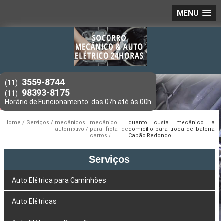
MENU
3559-8744
(11)
98393-8175
(11)
Home
Serviços
mecânicos
mecânico
quanto custa mecânico a
automotivo
para frota de
domicílio para troca de bateria
carros
Capão Redondo
Serviços
Auto Elétrica para Caminhões
Auto Elétricas