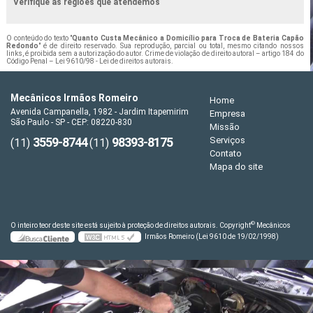
Verifique as regiões que atendemos
O conteúdo do texto "
Quanto Custa Mecânico a Domicílio para Troca de Bateria Capão
Redondo
" é de direito reservado. Sua reprodução, parcial ou total, mesmo citando nossos
links, é proibida sem a autorização do autor. Crime de violação de direito autoral – artigo 184 do
Código Penal –
Lei 9610/98 - Lei de direitos autorais
.
Mecânicos Irmãos Romeiro
Home
Avenida Campanella, 1982 - Jardim Itapemirim
Empresa
São Paulo - SP - CEP: 08220-830
Missão
3559-8744
98393-8175
Serviços
(11)
(11)
Contato
Mapa do site
©
O inteiro teor deste site está sujeito à proteção de direitos autorais. Copyright
Mecânicos
Irmãos Romeiro (Lei 9610 de 19/02/1998)