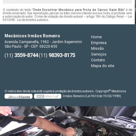
O conteúdo do texto "
Onde Encontrar Mecânico para Frota de Carros Itaim Bibi
" é de
direito reservado. Sua reprodução, parcial ou total, mesmo citando nossos links, é proibida sem
a autorização do autor. Crime de violação de direito autoral – artigo 184 do Código Penal –
Lei
9610/98 - Lei de direitos autorais
.
Mecânicos Irmãos Romeiro
Home
Avenida Campanella, 1982 - Jardim Itapemirim
Empresa
São Paulo - SP - CEP: 08220-830
Missão
3559-8744
98393-8175
Serviços
(11)
(11)
Contato
Mapa do site
©
O inteiro teor deste site está sujeito à proteção de direitos autorais. Copyright
Mecânicos
Irmãos Romeiro (Lei 9610 de 19/02/1998)