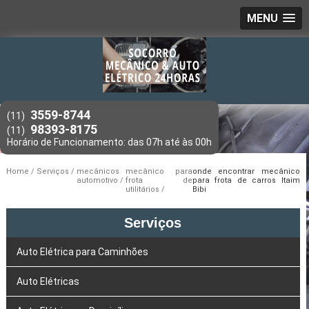
MENU
3559-8744
(11)
98393-8175
(11)
Home
Serviços
mecânicos
mecânico para
onde encontrar mecânico
automotivo
frota de
para frota de carros Itaim
utilitários
Bibi
Serviços
Auto Elétrica para Caminhões
Auto Elétricas