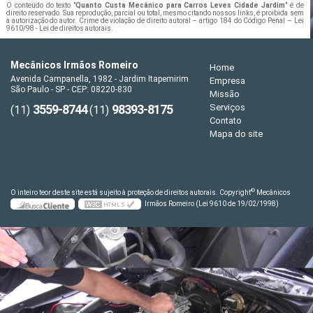
O conteúdo do texto "
Quanto Custa Mecânico para Carros Leves Cidade Jardim
" é de
direito reservado. Sua reprodução, parcial ou total, mesmo citando nossos links, é proibida sem
a autorização do autor. Crime de violação de direito autoral – artigo 184 do Código Penal –
Lei
9610/98 - Lei de direitos autorais
.
Mecânicos Irmãos Romeiro
Home
Avenida Campanella, 1982 - Jardim Itapemirim
Empresa
São Paulo - SP - CEP: 08220-830
Missão
3559-8744
98393-8175
Serviços
(11)
(11)
Contato
Mapa do site
©
O inteiro teor deste site está sujeito à proteção de direitos autorais. Copyright
Mecânicos
Irmãos Romeiro (Lei 9610 de 19/02/1998)