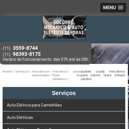
MENU
3559-8744
(11)
98393-8175
(11)
Home
Serviços
mecânicos
mecânico para
quanto custa mecânico
automotivo
frota de
para carros leves Cidade
utilitários
Jardim
Serviços
Auto Elétrica para Caminhões
Auto Elétricas