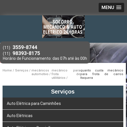
MENU
3559-8744
(11)
98393-8175
(11)
Home
Serviços
mecânicos
mecânico para
quanto custa mecânico
automotivo
frota de
para frota de carros
utilitários
Itaquera
Serviços
Auto Elétrica para Caminhões
Auto Elétricas