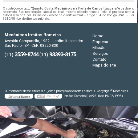
O conteúdo do texto "
Quanto Custa Mecânico para Frota de Carros Itaquera
" é de direito
reservado. Sua reprodução, parcial ou total, mesmo citando nossos links, é proibida sem a
autorização do autor. Crime de violação de direito autoral – artigo 184 do Código Penal –
Lei
9610/98 - Lei de direitos autorais
.
Mecânicos Irmãos Romeiro
Home
Avenida Campanella, 1982 - Jardim Itapemirim
Empresa
São Paulo - SP - CEP: 08220-830
Missão
3559-8744
98393-8175
Serviços
(11)
(11)
Contato
Mapa do site
©
O inteiro teor deste site está sujeito à proteção de direitos autorais. Copyright
Mecânicos
Irmãos Romeiro (Lei 9610 de 19/02/1998)