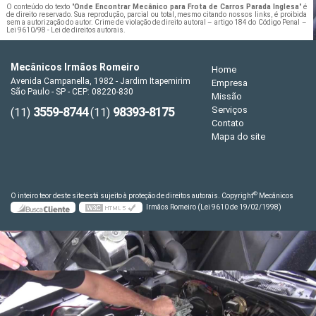
O conteúdo do texto "
Onde Encontrar Mecânico para Frota de Carros Parada Inglesa
" é
de direito reservado. Sua reprodução, parcial ou total, mesmo citando nossos links, é proibida
sem a autorização do autor. Crime de violação de direito autoral – artigo 184 do Código Penal –
Lei 9610/98 - Lei de direitos autorais
.
Mecânicos Irmãos Romeiro
Home
Avenida Campanella, 1982 - Jardim Itapemirim
Empresa
São Paulo - SP - CEP: 08220-830
Missão
3559-8744
98393-8175
Serviços
(11)
(11)
Contato
Mapa do site
©
O inteiro teor deste site está sujeito à proteção de direitos autorais. Copyright
Mecânicos
Irmãos Romeiro (Lei 9610 de 19/02/1998)