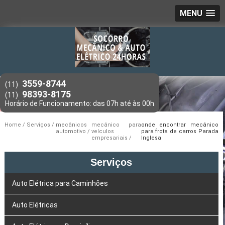
MENU
3559-8744
(11)
98393-8175
(11)
Home
Serviços
mecânicos
mecânico para
onde encontrar mecânico
automotivo
veículos
para frota de carros Parada
empresariais
Inglesa
Serviços
Auto Elétrica para Caminhões
Auto Elétricas